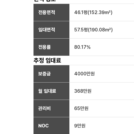
전용면적
46.1
평(
152.39
㎡)
임대면적
57.5
평(
190.08
㎡)
전용률
80.17
%
추정 임대료
보증금
4000만
원
월 임대료
368만
원
관리비
65만원
NOC
9만
원