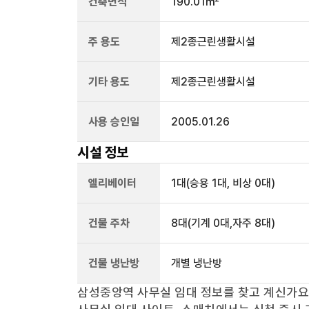
건축면적
190.01㎡
주 용도
제2종근린생활시설
기타 용도
제2종근린생활시설
사용 승인일
2005.01.26
시설 정보
엘리베이터
1
대
(승용 1대, 비상 0대)
건물 주차
8
대
(기계 0대,자주 8대)
건물 냉난방
개별 냉난방
삼성중앙역
사무실 임대 정보를 찾고 계신가