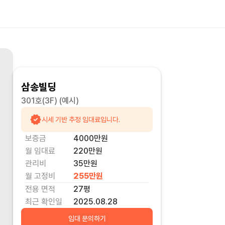
삼송빌딩
301호(3F)
(예시)
시세 기반 추정 임대료입니다.
보증금
4000만
원
월 임대료
220만
원
관리비
35만원
월 고정비
255만
원
전용 면적
27
평
최근 확인일
2025.08.28
임대 문의하기