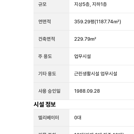
규모
지상
5
층, 지하
1
층
연면적
359.29평
(1187.74㎡)
건축면적
229.79㎡
주 용도
업무시설
기타 용도
근린생활시설 업무시설
사용 승인일
1988.09.28
시설 정보
엘리베이터
0
대