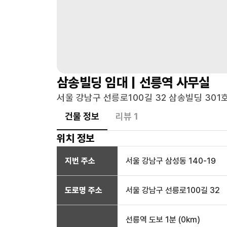
삼송빌딩
임대 |
선릉역
사무실
서울 강남구 선릉로100길 32 삼송빌딩 301호
건물 정보
리뷰
1
위치 정보
지번 주소
서울 강남구 삼성동 140-19
도로명 주소
서울 강남구 선릉로100길 32
선릉역
도보 1분
(
0
km)