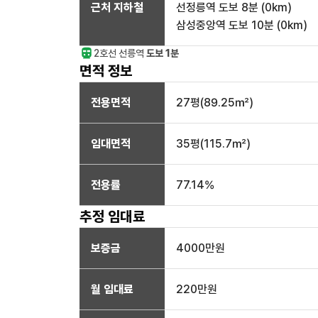
근처 지하철
선정릉역
도보 8분
(
0
km)
삼성중앙역
도보 10분
(
0
km)
2호선
선릉
역
도보 1분
면적 정보
전용면적
27
평(
89.25
㎡)
임대면적
35
평(
115.7
㎡)
전용률
77.14
%
추정 임대료
보증금
4000만
원
월 임대료
220만
원