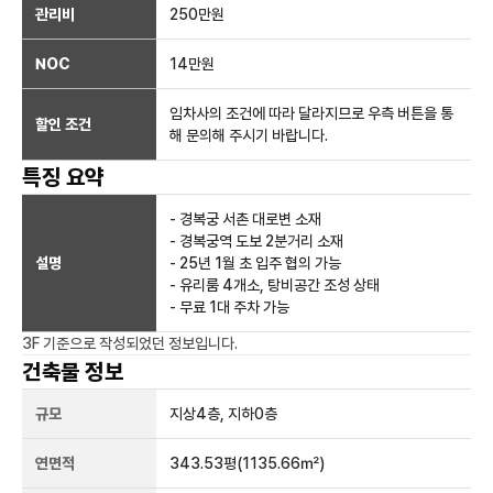
관리비
250만원
NOC
14만
원
임차사의 조건에 따라 달라지므로 우측 버튼을 통
할인 조건
해 문의해 주시기 바랍니다.
특징 요약
- 경복궁 서촌 대로변 소재
- 경복궁역 도보 2분거리 소재
설명
- 25년 1월 초 입주 협의 가능
- 유리룸 4개소, 탕비공간 조성 상태
- 무료 1대 주차 가능
3F
기준으로 작성되었던 정보입니다.
건축물 정보
규모
지상
4
층, 지하
0
층
연면적
343.53평
(1135.66㎡)