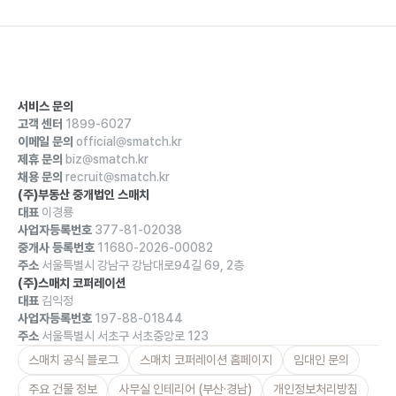
서비스 문의
고객 센터
1899-6027
이메일 문의
official@smatch.kr
제휴 문의
biz@smatch.kr
채용 문의
recruit@smatch.kr
(주)부동산 중개법인 스매치
대표
이경룡
사업자등록번호
377-81-02038
중개사 등록번호
11680-2026-00082
주소
서울특별시 강남구 강남대로94길 69, 2층
(주)스매치 코퍼레이션
대표
김익정
사업자등록번호
197-88-01844
주소
서울특별시 서초구 서초중앙로 123
스매치 공식 블로그
스매치 코퍼레이션 홈페이지
임대인 문의
주요 건물 정보
사무실 인테리어 (부산·경남)
개인정보처리방침