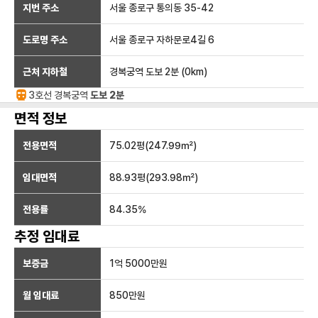
지번 주소
서울 종로구 통의동 35-42
도로명 주소
서울 종로구 자하문로4길 6
근처 지하철
경복궁역
도보 2분
(
0
km)
3호선
경복궁
역
도보 2분
면적 정보
전용면적
75.02
평(
247.99
㎡)
임대면적
88.93
평(
293.98
㎡)
전용률
84.35
%
추정 임대료
보증금
1억 5000만
원
월 임대료
850만
원