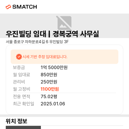
우진빌딩
임대 |
경복궁역
사무실
매물 사진을 준비 중이에요.
서울 종로구 자하문로4길 6 우진빌딩 3F
시세 기반 추정 임대료입니다.
보증금
1억 5000만
원
월 임대료
850만
원
관리비
250만원
월 고정비
1100만
원
전용 면적
75.02
평
최근 확인일
2025.01.06
위치 정보