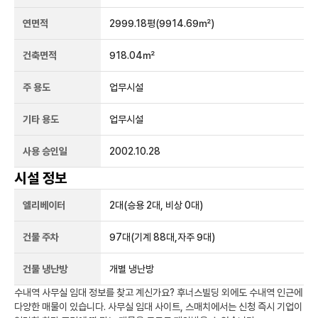
연면적
2999.18평
(9914.69㎡)
건축면적
918.04㎡
주 용도
업무시설
기타 용도
업무시설
사용 승인일
2002.10.28
시설 정보
엘리베이터
2
대
(승용 2대, 비상 0대)
건물 주차
97
대
(기계 88대,자주 9대)
건물 냉난방
개별 냉난방
수내역
사무실 임대 정보를 찾고 계신가요?
후너스빌딩
외에도
수내역
인근에
다양한 매물이 있습니다. 사무실 임대 사이트, 스매치에서는 신청 즉시 기업이