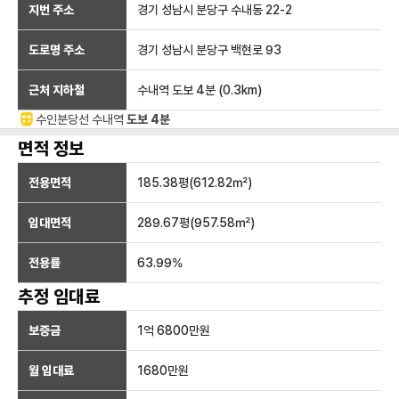
지번 주소
경기 성남시 분당구 수내동 22-2
도로명 주소
경기 성남시 분당구 백현로 93
근처 지하철
수내역
도보 4분
(
0.3
km)
수인분당선
수내
역
도보 4분
면적 정보
전용면적
185.38
평(
612.82
㎡)
임대면적
289.67
평(
957.58
㎡)
전용률
63.99
%
추정 임대료
보증금
1억 6800만
원
월 임대료
1680만
원