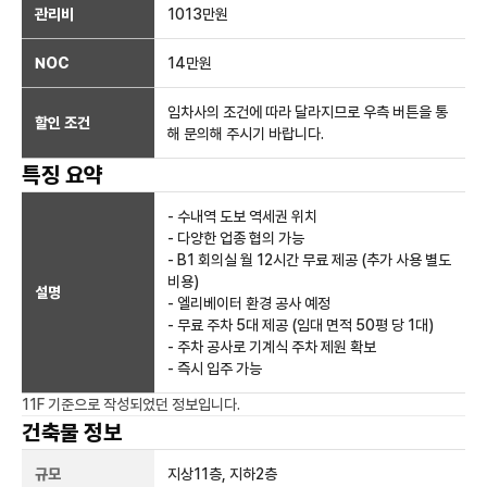
관리비
1013만원
NOC
14만
원
임차사의 조건에 따라 달라지므로 우측 버튼을 통
할인 조건
해 문의해 주시기 바랍니다.
특징 요약
- 수내역 도보 역세권 위치
- 다양한 업종 협의 가능
- B1 회의실 월 12시간 무료 제공 (추가 사용 별도
비용)
설명
- 엘리베이터 환경 공사 예정
- 무료 주차 5대 제공 (임대 면적 50평 당 1대)
- 주차 공사로 기계식 주차 제원 확보
- 즉시 입주 가능
11F
기준으로 작성되었던 정보입니다.
건축물 정보
규모
지상
11
층, 지하
2
층