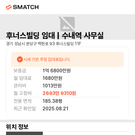
후너스빌딩
임대 |
수내역
사무실
매물 사진을 준비 중이에요.
경기 성남시 분당구 백현로 93 후너스빌딩 11F
시세 기반 추정 임대료입니다.
보증금
1억 6800만
원
월 임대료
1680만
원
관리비
1013만원
월 고정비
2693만 9310
원
전용 면적
185.38
평
최근 확인일
2025.08.21
위치 정보