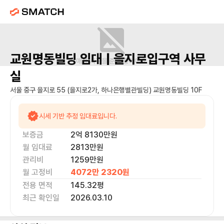
교원명동빌딩
임대 |
을지로입구역
사무
매물 사진을 준비 중이에요.
실
서울 중구 을지로 55 (을지로2가, 하나은행별관빌딩) 교원명동빌딩 10F
시세 기반 추정 임대료입니다.
보증금
2억 8130만
원
월 임대료
2813만
원
관리비
1259만원
월 고정비
4072만 2320
원
전용 면적
145.32
평
최근 확인일
2026.03.10