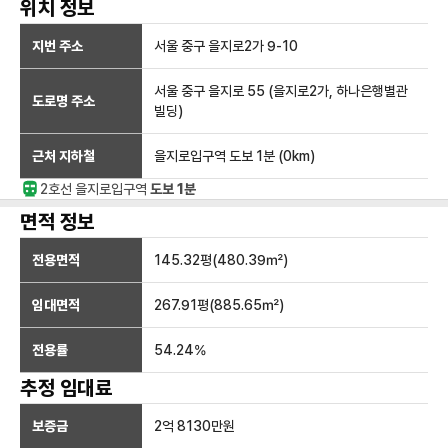
위치 정보
지번 주소
서울 중구 을지로2가 9-10
서울 중구 을지로 55 (을지로2가, 하나은행별관
도로명 주소
빌딩)
근처 지하철
을지로입구역
도보 1분
(
0
km)
2호선
을지로입구
역
도보 1분
면적 정보
전용면적
145.32
평(
480.39
㎡)
임대면적
267.91
평(
885.65
㎡)
전용률
54.24
%
추정 임대료
보증금
2억 8130만
원