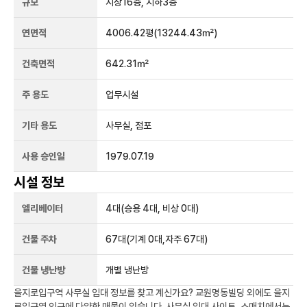
규모
지상
16
층, 지하
3
층
연면적
4006.42평
(13244.43㎡)
건축면적
642.31㎡
주 용도
업무시설
기타 용도
사무실, 점포
사용 승인일
1979.07.19
시설 정보
엘리베이터
4
대
(승용 4대, 비상 0대)
건물 주차
67
대
(기계 0대,자주 67대)
건물 냉난방
개별 냉난방
을지로입구역
사무실 임대 정보를 찾고 계신가요?
교원명동빌딩
외에도
을지
로입구역
인근에 다양한 매물이 있습니다. 사무실 임대 사이트, 스매치에서는