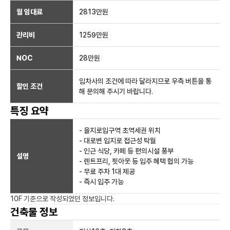
월 임대료
2813만
원
관리비
1259만원
NOC
28만
원
임차사의 조건에 따라 달라지므로 우측 버튼을 통
할인 조건
해 문의해 주시기 바랍니다.
특징 요약
- 을지로입구역 초역세권 위치
- 대로변 입지로 접근성 탁월
- 인근 식당, 카페 등 편의시설 풍부
설명
- 렌트프리, 핏아웃 등 입주 혜택 협의 가능
- 무료 주차 1대 제공
- 즉시 입주 가능
10F
기준으로 작성되었던 정보입니다.
건축물 정보