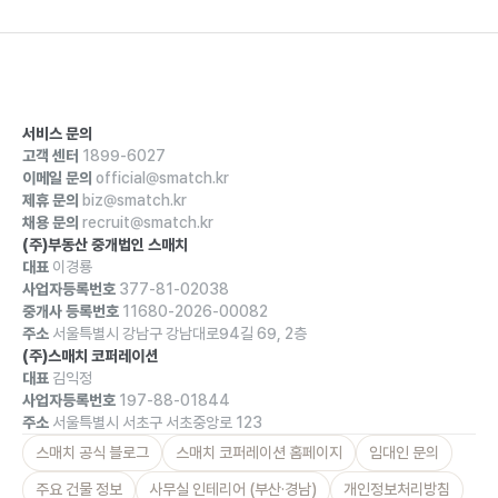
서비스 문의
고객 센터
1899-6027
이메일 문의
official@smatch.kr
제휴 문의
biz@smatch.kr
채용 문의
recruit@smatch.kr
(주)부동산 중개법인 스매치
대표
이경룡
사업자등록번호
377-81-02038
중개사 등록번호
11680-2026-00082
주소
서울특별시 강남구 강남대로94길 69, 2층
(주)스매치 코퍼레이션
대표
김익정
사업자등록번호
197-88-01844
주소
서울특별시 서초구 서초중앙로 123
스매치 공식 블로그
스매치 코퍼레이션 홈페이지
임대인 문의
주요 건물 정보
사무실 인테리어 (부산·경남)
개인정보처리방침