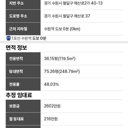
지번 주소
경기 수원시 팔달구 매산로2가 40-13
도로명 주소
경기 수원시 팔달구 매산로 37
근처 지하철
수원역
도보 0분
(
0
km)
1호선
수원
역
도보 0분
면적 정보
전용면적
36.15
평(
119.5
㎡)
임대면적
75.26
평(
248.79
㎡)
전용률
48.03
%
추정 임대료
보증금
2602만
원
월 임대료
216만
원