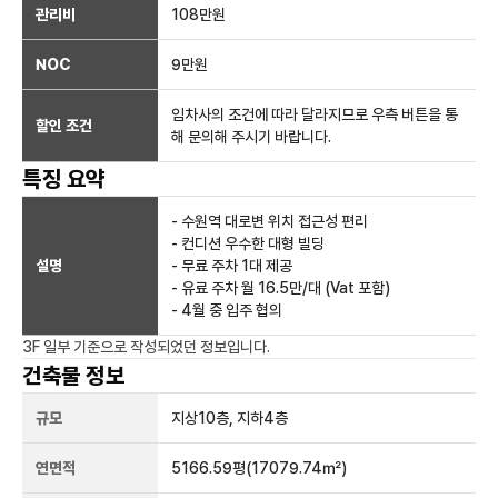
관리비
108만원
NOC
9만
원
임차사의 조건에 따라 달라지므로 우측 버튼을 통
할인 조건
해 문의해 주시기 바랍니다.
특징 요약
- 수원역 대로변 위치 접근성 편리
- 컨디션 우수한 대형 빌딩
설명
- 무료 주차 1대 제공
- 유료 주차 월 16.5만/대 (Vat 포함)
- 4월 중 입주 협의
3F 일부
기준으로 작성되었던 정보입니다.
건축물 정보
규모
지상
10
층, 지하
4
층
연면적
5166.59평
(17079.74㎡)