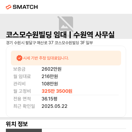
코스모수원빌딩
임대 |
수원역
사무실
매물 사진을 준비 중이에요.
경기 수원시 팔달구 매산로 37 코스모수원빌딩 3F 일부
시세 기반 추정 임대료입니다.
보증금
2602만
원
월 임대료
216만
원
관리비
108만원
월 고정비
325만 3500
원
전용 면적
36.15
평
최근 확인일
2025.05.22
위치 정보