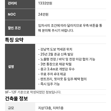
관리비
1332만원
NOC
24만
원
임차사의 조건에 따라 달라지므로 우측 버튼을 통
할인 조건
해 문의해 주시기 바랍니다.
특징 요약
- 강남역 도보 역세권 위치
- 25년 2월 준공 신축 빌딩
- 노출형 천장 / 바닥 및 천장 마감 협의 가능
- 3면 통창으로 채광 탁월
설명
- 층고 3.4m로 개방감 우수
- 무료 주차 4대 제공
- 렌트프리, 핏아웃 등 입주 혜택 협의
- 즉시 입주 가능
9F~12F
기준으로 작성되었던 정보입니다.
건축물 정보
규모
지상
13
층, 지하
1
층