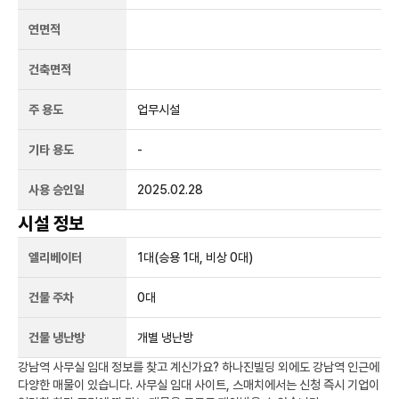
연면적
건축면적
주 용도
업무시설
기타 용도
-
사용 승인일
2025.02.28
시설 정보
엘리베이터
1
대
(승용 1대, 비상 0대)
건물 주차
0
대
건물 냉난방
개별 냉난방
강남역
사무실 임대 정보를 찾고 계신가요?
하나진빌딩
외에도
강남역
인근에
다양한 매물이 있습니다. 사무실 임대 사이트, 스매치에서는 신청 즉시 기업이