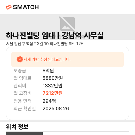
하나진빌딩
임대 |
강남역
사무실
매물 사진을 준비 중이에요.
서울 강남구 역삼로3길 19 하나진빌딩 9F~12F
시세 기반 추정 임대료입니다.
보증금
8억
원
월 임대료
5880만
원
관리비
1332만원
월 고정비
7212만
원
전용 면적
294
평
최근 확인일
2025.08.26
위치 정보