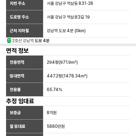
지번 주소
서울 강남구 역삼동 831-28
도로명 주소
서울 강남구 역삼로3길 19
근처 지하철
강남역
도보 4분
(
0
km)
2호선
강남
역
도보 4분
면적 정보
전용면적
294
평(
971.9
㎡)
임대면적
447.2
평(
1478.34
㎡)
전용률
65.74
%
추정 임대료
보증금
8억
원
월 임대료
5880만
원