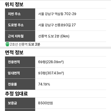
위치 정보
지번 주소
서울 강남구 역삼동 702-29
도로명 주소
서울 강남구 선릉로93길 27
근처 지하철
선릉역
도보 2분
(
0
km)
2호선
선릉
역
도보 2분
면적 정보
전용면적
69
평(
228.09
㎡)
임대면적
93
평(
307.43
㎡)
전용률
74.19
%
추정 임대료
보증금
8500만
원