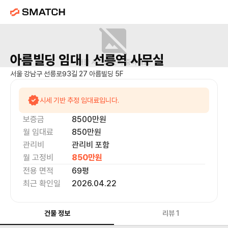
아름빌딩
임대 |
선릉역
사무실
매물 사진을 준비 중이에요.
서울 강남구 선릉로93길 27 아름빌딩 5F
시세 기반 추정 임대료입니다.
보증금
8500만
원
월 임대료
850만
원
관리비
관리비 포함
월 고정비
850만
원
전용 면적
69
평
최근 확인일
2026.04.22
건물 정보
리뷰
1