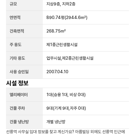
규모
지상
9
층, 지하
2
층
연면적
890.74평
(2944.6㎡)
건축면적
268.75㎡
주 용도
제1종근린생활시설
기타 용도
업무시설,제2종근린생활시설
사용 승인일
2007.04.10
시설 정보
엘리베이터
1
대
(승용 1대, 비상 0대)
건물 주차
9
대
(기계 9대,자주 0대)
건물 냉난방
개별 냉난방
선릉역
사무실 임대 정보를 찾고 계신가요?
아름빌딩
외에도
선릉역
인근에