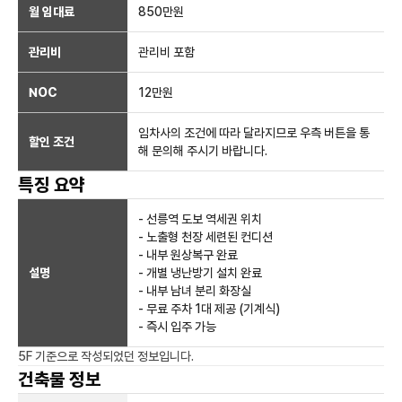
월 임대료
850만
원
관리비
관리비 포함
NOC
12만
원
임차사의 조건에 따라 달라지므로 우측 버튼을 통
할인 조건
해 문의해 주시기 바랍니다.
특징 요약
- 선릉역 도보 역세권 위치
- 노출형 천장 세련된 컨디션
- 내부 원상복구 완료
설명
- 개별 냉난방기 설치 완료
- 내부 남녀 분리 화장실
- 무료 주차 1대 제공 (기계식)
- 즉시 입주 가능
5F
기준으로 작성되었던 정보입니다.
건축물 정보