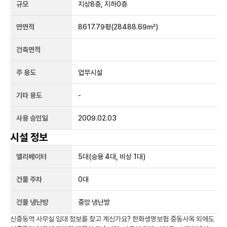
규모
지상
8
층, 지하
0
층
연면적
8617.79평
(28488.69㎡)
건축면적
주 용도
업무시설
기타 용도
-
사용 승인일
2009.02.03
시설 정보
엘리베이터
5
대
(승용 4대, 비상 1대)
건물 주차
0
대
건물 냉난방
중앙 냉난방
신중동역
사무실 임대 정보를 찾고 계신가요?
한화생명보험 중동사옥
외에도