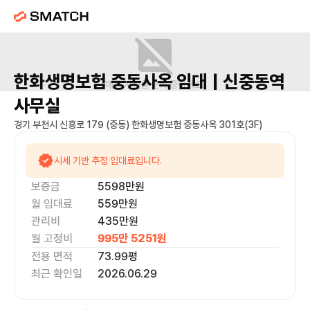
한화생명보험 중동사옥
임대 |
신중동역
매물 사진을 준비 중이에요.
사무실
경기 부천시 신흥로 179 (중동) 한화생명보험 중동사옥 301호(3F)
시세 기반 추정 임대료입니다.
보증금
5598만
원
월 임대료
559만
원
관리비
435만원
월 고정비
995만 5251
원
전용 면적
73.99
평
최근 확인일
2026.06.29