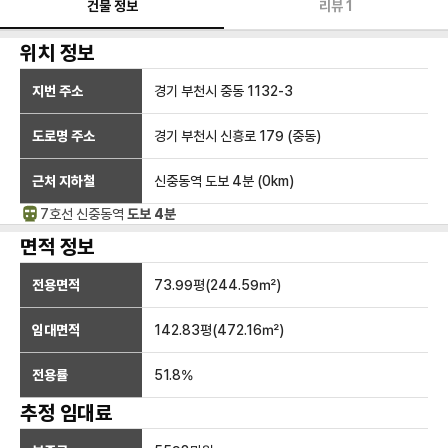
건물 정보
리뷰
1
위치 정보
지번 주소
경기 부천시 중동 1132-3
도로명 주소
경기 부천시 신흥로 179 (중동)
근처 지하철
신중동역
도보 4분
(
0
km)
7호선
신중동
역
도보 4분
면적 정보
전용면적
73.99
평(
244.59
㎡)
임대면적
142.83
평(
472.16
㎡)
전용률
51.8
%
추정 임대료