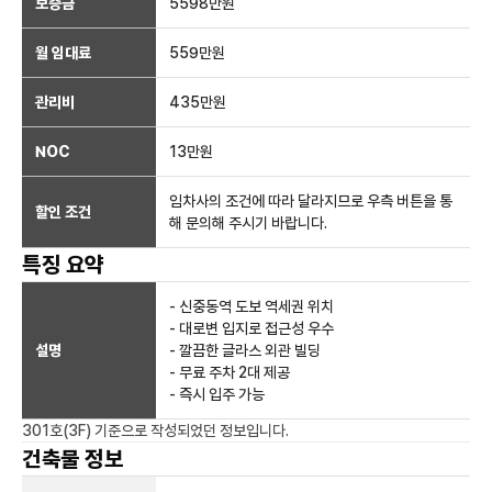
보증금
5598만
원
월 임대료
559만
원
관리비
435만원
NOC
13만
원
임차사의 조건에 따라 달라지므로 우측 버튼을 통
할인 조건
해 문의해 주시기 바랍니다.
특징 요약
- 신중동역 도보 역세권 위치
- 대로변 입지로 접근성 우수
설명
- 깔끔한 글라스 외관 빌딩
- 무료 주차 2대 제공
- 즉시 입주 가능
301호(3F)
기준으로 작성되었던 정보입니다.
건축물 정보