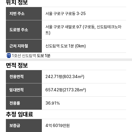
위치 정보
지번 주소
서울 구로구 구로동 3-25
서울 구로구 새말로 97 (구로동, 신도림테크노마
도로명 주소
트)
근처 지하철
신도림역
도보 1분
(
0
km)
1호선
신도림
역
도보 1분
면적 정보
전용면적
242.71
평(
802.34
㎡)
임대면적
657.42
평(
2173.28
㎡)
전용률
36.91
%
추정 임대료
보증금
4억 6019만
원