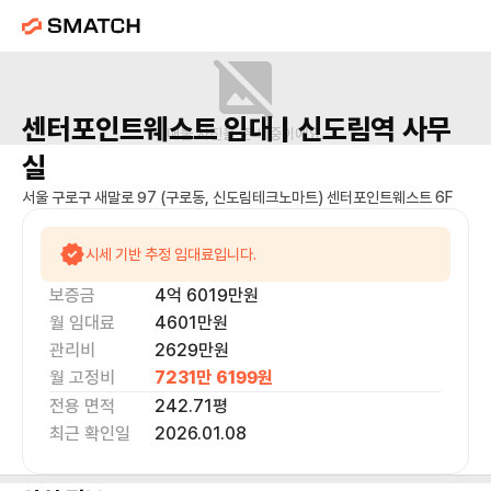
센터포인트웨스트
임대 |
신도림역
사무
매물 사진을 준비 중이에요.
실
서울 구로구 새말로 97 (구로동, 신도림테크노마트) 센터포인트웨스트 6F
시세 기반 추정 임대료입니다.
보증금
4억 6019만
원
월 임대료
4601만
원
관리비
2629만원
월 고정비
7231만 6199
원
전용 면적
242.71
평
최근 확인일
2026.01.08