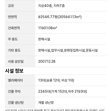
규모
지상
40
층, 지하
7
층
연면적
92546.77평
(305941.13㎡)
건축면적
11901.08㎡
주 용도
판매시설
기타 용도
판매시설,업무시설,문화및집회시설,운동시설
사용 승인일
2007.12.28
시설 정보
엘리베이터
13
대
(승용 12대, 비상 1대)
건물 주차
2345
대
(기계 152대,자주 2193대)
건물 냉난방
개별 냉난방
신도림역
사무실 임대 정보를 찾고 계신가요?
센터포인트웨스트
외에도
신도