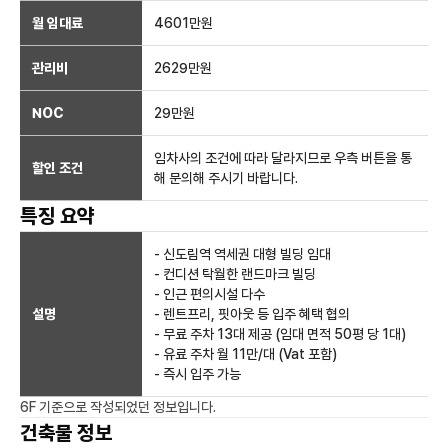
월 임대료
4601만
원
관리비
2629만원
NOC
29만
원
임차사의 조건에 따라 달라지므로 우측 버튼을 통
할인 조건
해 문의해 주시기 바랍니다.
특징 요약
- 신도림역 역세권 대형 빌딩 임대
- 컨디션 탁월한 랜드마크 빌딩
- 인근 편의시설 다수
설명
- 렌트프리, 핏아웃 등 입주 혜택 협의
- 무료 주차 13대 제공 (임대 면적 50평 당 1대)
- 유료 주차 월 11만/대 (Vat 포함)
- 즉시 입주 가능
6F
기준으로 작성되었던 정보입니다.
건축물 정보