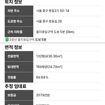
위치 정보
지번 주소
서울 중구 명동2가 50-14
도로명 주소
서울 중구 명동길 26
근처 지하철
을지로입구역
도보 5분
(
0
km)
2호선
을지로입구
역
도보 5분
면적 정보
전용면적
132
평(
436.36
㎡)
임대면적
189
평(
624.79
㎡)
전용률
69.84
%
추정 임대료
보증금
2079만
원