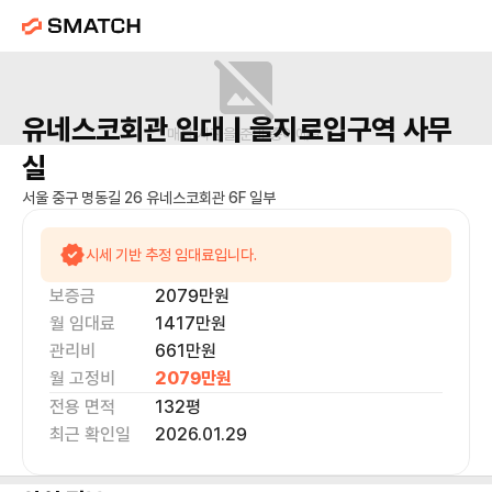
유네스코회관
임대 |
을지로입구역
사무
매물 사진을 준비 중이에요.
실
서울 중구 명동길 26 유네스코회관 6F 일부
시세 기반 추정 임대료입니다.
보증금
2079만
원
월 임대료
1417만
원
관리비
661만원
월 고정비
2079만
원
전용 면적
132
평
최근 확인일
2026.01.29