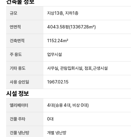
건축물 정보
규모
지상
13
층, 지하
1
층
연면적
4043.58평
(13367.28㎡)
건축면적
1152.24㎡
주 용도
업무시설
기타 용도
사무실, 관람집회시설, 점포,근생시설
사용 승인일
1967.02.15
시설 정보
엘리베이터
4
대
(승용 4대, 비상 0대)
건물 주차
0
대
건물 냉난방
개별 냉난방