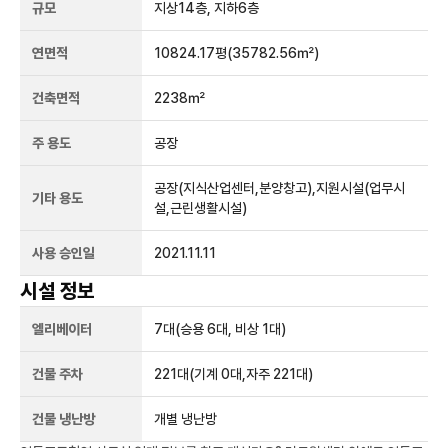
규모
지상
14
층, 지하
6
층
연면적
10824.17평
(35782.56㎡)
건축면적
2238㎡
주 용도
공장
공장(지식산업센터,분양창고),지원시설(업무시
기타 용도
설,근린생활시설)
사용 승인일
2021.11.11
시설 정보
엘리베이터
7
대
(승용 6대, 비상 1대)
건물 주차
221
대
(기계 0대,자주 221대)
건물 냉난방
개별 냉난방