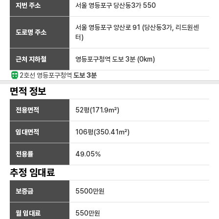
지번 주소
서울 영등포구 당산동3가 550
서울 영등포구 양산로 91 (당산동3가, 리드원센
도로명 주소
터)
근처 지하철
영등포구청역
도보 3분
(
0
km)
2호선
영등포구청
역
도보 3분
면적 정보
전용면적
52
평(
171.9
㎡)
임대면적
106
평(
350.41
㎡)
전용률
49.05
%
추정 임대료
보증금
5500만
원
월 임대료
550만
원