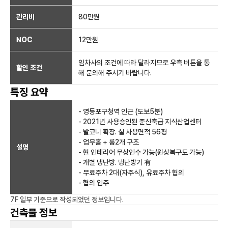
관리비
80만원
NOC
12만
원
임차사의 조건에 따라 달라지므로 우측 버튼을 통
할인 조건
해 문의해 주시기 바랍니다.
특징 요약
- 영등포구청역 인근 (도보5분)
- 2021년 사용승인된 준신축급 지식산업센터
- 발코니 확장. 실 사용면적 56평
- 업무홀 + 룸2개 구조
설명
- 현 인테리어 무상인수 가능(원상복구도 가능)
- 개별 냉난방. 냉난방기 有
- 무료주차 2대(자주식), 유료주차 협의
- 협의 입주
7F 일부
기준으로 작성되었던 정보입니다.
건축물 정보