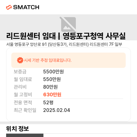
리드원센터
임대 |
영등포구청역
사무실
매물 사진을 준비 중이에요.
서울 영등포구 양산로 91 (당산동3가, 리드원센터) 리드원센터 7F 일부
시세 기반 추정 임대료입니다.
보증금
5500만
원
월 임대료
550만
원
관리비
80만원
월 고정비
630만
원
전용 면적
52
평
최근 확인일
2025.02.04
위치 정보