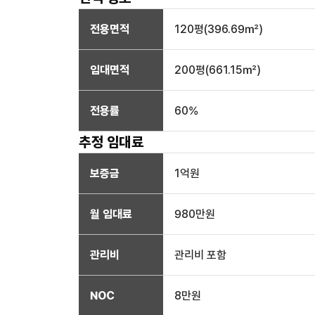
전용면적
120
평(
396.69
㎡)
임대면적
200
평(
661.15
㎡)
전용률
60
%
추정 임대료
보증금
1억
원
월 임대료
980만
원
관리비
관리비 포함
NOC
8만
원