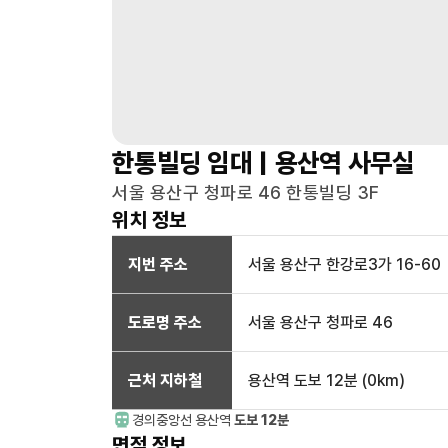
한통빌딩
임대 |
용산역
사무실
서울 용산구 청파로 46 한통빌딩 3F
위치 정보
지번 주소
서울 용산구 한강로3가 16-60
도로명 주소
서울 용산구 청파로 46
근처 지하철
용산역
도보 12분
(
0
km)
경의중앙선
용산
역
도보 12분
면적 정보