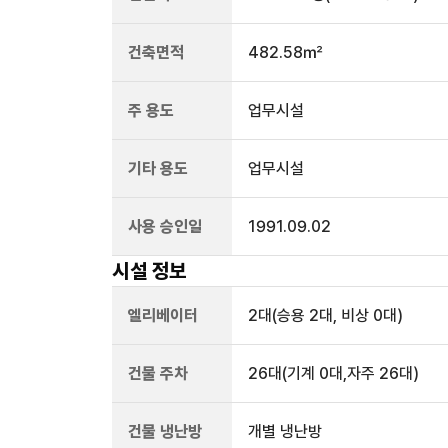
건축면적
482.58㎡
주 용도
업무시설
기타 용도
업무시설
사용 승인일
1991.09.02
시설 정보
엘리베이터
2
대
(승용 2대, 비상 0대)
건물 주차
26
대
(기계 0대,자주 26대)
건물 냉난방
개별 냉난방