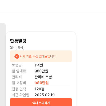
한통빌딩
3F
(예시)
시세 기반 추정 임대료입니다.
보증금
1억
원
월 임대료
980만
원
관리비
관리비 포함
월 고정비
980만
원
전용 면적
120
평
최근 확인일
2025.02.19
임대 문의하기