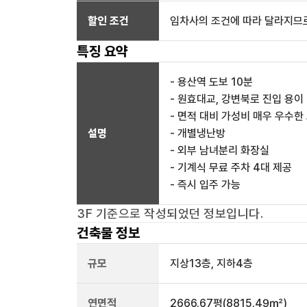
할인 조건
임차사의 조건에 따라 달라지므로
특징 요약
- 용산역 도보 10분
- 원효대교, 강변북로 진입 용이
- 면적 대비 가성비 매우 우수한
설명
- 개별냉난방
- 외부 남녀분리 화장실
- 기계식 무료 주차 4대 제공
- 즉시 입주 가능
3F
기준으로 작성되었던 정보입니다.
건축물 정보
규모
지상
13
층, 지하
4
층
연면적
2666.67평
(8815.49㎡)