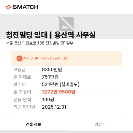
청진빌딩
임대 |
용산역
사무실
매물 사진을 준비 중이에요.
서울 용산구 원효로 138 청진빌딩 6F 일부
시세 기반 추정 임대료입니다.
보증금
8350만
원
월 임대료
751만
원
관리비
521만원 (실비별도)
월 고정비
1272만 9500
원
전용 면적
100
평
최근 확인일
2025.12.31
건물 정보
리뷰
1