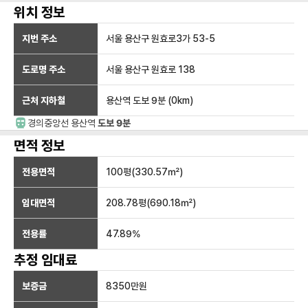
위치 정보
지번 주소
서울 용산구 원효로3가 53-5
도로명 주소
서울 용산구 원효로 138
근처 지하철
용산역
도보 9분
(
0
km)
경의중앙선
용산
역
도보 9분
면적 정보
전용면적
100
평(
330.57
㎡)
임대면적
208.78
평(
690.18
㎡)
전용률
47.89
%
추정 임대료
보증금
8350만
원