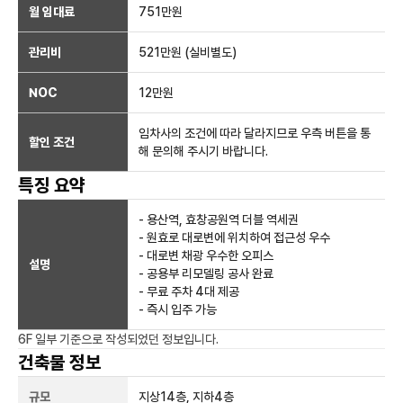
월 임대료
751만
원
관리비
521만원 (실비별도)
NOC
12만
원
임차사의 조건에 따라 달라지므로 우측 버튼을 통
할인 조건
해 문의해 주시기 바랍니다.
특징 요약
- 용산역, 효창공원역 더블 역세권
- 원효로 대로변에 위치하여 접근성 우수
- 대로변 채광 우수한 오피스
설명
- 공용부 리모델링 공사 완료
- 무료 주차 4대 제공
- 즉시 입주 가능
6F 일부
기준으로 작성되었던 정보입니다.
건축물 정보
규모
지상
14
층, 지하
4
층