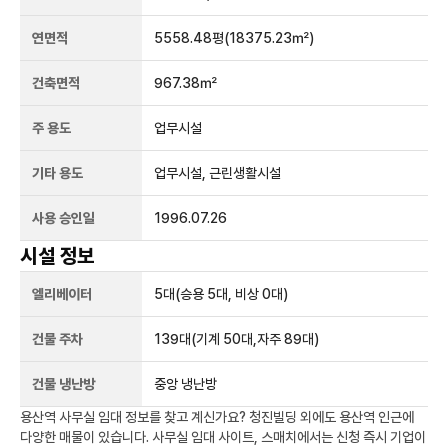
연면적
5558.48평
(18375.23㎡)
건축면적
967.38㎡
주 용도
업무시설
기타 용도
업무시설, 근린생활시설
사용 승인일
1996.07.26
시설 정보
엘리베이터
5
대
(승용 5대, 비상 0대)
건물 주차
139
대
(기계 50대,자주 89대)
건물 냉난방
중앙 냉난방
용산역
사무실 임대 정보를 찾고 계신가요?
청진빌딩
외에도
용산역
인근에
다양한 매물이 있습니다. 사무실 임대 사이트, 스매치에서는 신청 즉시 기업이