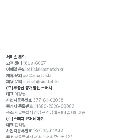
서비스 문의
고객 센터
1899-6027
이메일 문의
official@smatch.kr
제휴 문의
biz@smatch.kr
채용 문의
recruit@smatch.kr
(주)부동산 중개법인 스매치
대표
이경룡
사업자등록번호
377-81-02038
중개사 등록번호
11680-2026-00082
주소
서울특별시 강남구 강남대로94길 69, 2층
(주)스매치 코퍼레이션
대표
김익정
사업자등록번호
197-88-01844
주소
서울특별시 서초구 서초중앙로 123