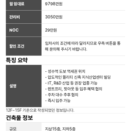
월 임대료
9798만
원
관리비
3050만원
NOC
29만
원
임차사의 조건에 따라 달라지므로 우측 버튼을 통
할인 조건
해 문의해 주시기 바랍니다.
특징 요약
- 성수역 도보 역세권 위치
- 압도적인 퀄리티 신축 지식산업센터 빌딩
- IT, R&D 산업 등 권장 업종 가능
설명
- 렌트프리, 핏아웃 등 입주 혜택 협의
- 주차 대수 추후 협의
- 즉시 입주 가능
12F~15F
기준으로 작성되었던 정보입니다.
건축물 정보
규모
지상
15
층, 지하
5
층