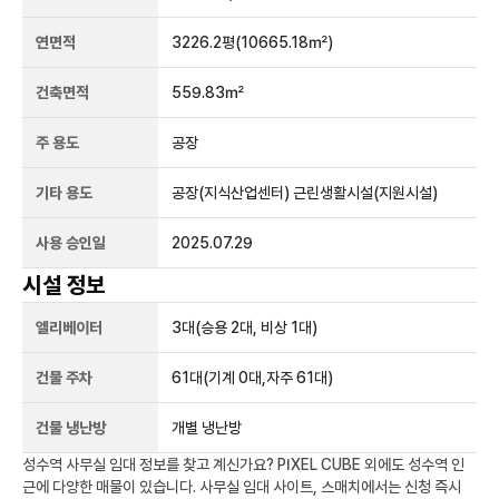
연면적
3226.2평
(10665.18㎡)
건축면적
559.83㎡
주 용도
공장
기타 용도
공장(지식산업센터) 근린생활시설(지원시설)
사용 승인일
2025.07.29
시설 정보
엘리베이터
3
대
(승용 2대, 비상 1대)
건물 주차
61
대
(기계 0대,자주 61대)
건물 냉난방
개별 냉난방
성수역
사무실 임대 정보를 찾고 계신가요?
PIXEL CUBE
외에도
성수역
인
근에 다양한 매물이 있습니다. 사무실 임대 사이트, 스매치에서는 신청 즉시