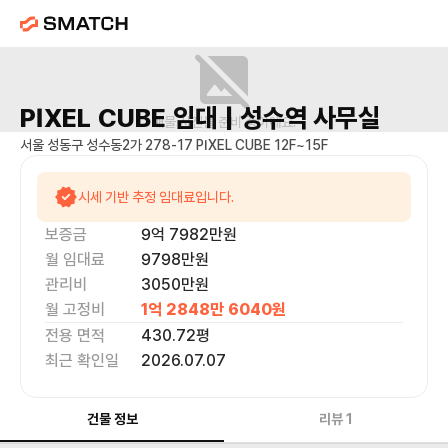
PIXEL CUBE
임대 |
성수역
사무실
매물 사진을 준비 중이에요.
서울 성동구 성수동2가 278-17 PIXEL CUBE 12F~15F
시세 기반 추정 임대료입니다.
보증금
9억 7982만
원
월 임대료
9798만
원
관리비
3050만원
월 고정비
1억 2848만 6040
원
전용 면적
430.72
평
최근 확인일
2026.07.07
건물 정보
리뷰
1