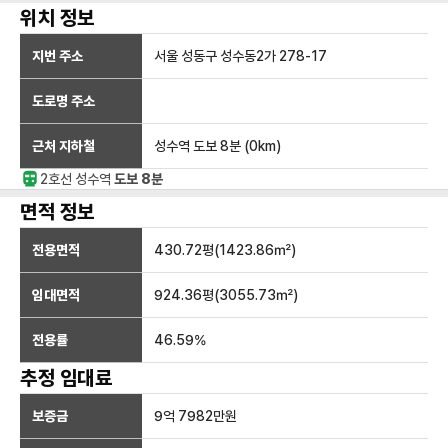
위치 정보
지번 주소
서울 성동구 성수동2가 278-17
도로명 주소
근처 지하철
성수역
도보 8분
(
0
km)
2호선
성수
역
도보 8분
면적 정보
전용면적
430.72
평(
1423.86
㎡)
임대면적
924.36
평(
3055.73
㎡)
전용률
46.59
%
추정 임대료
보증금
9억 7982만
원