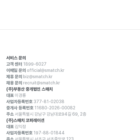
서비스 문의
고객 센터
1899-6027
이메일 문의
official@smatch.kr
제휴 문의
biz@smatch.kr
채용 문의
recruit@smatch.kr
(주)부동산 중개법인 스매치
대표
이경룡
사업자등록번호
377-81-02038
중개사 등록번호
11680-2026-00082
주소
서울특별시 강남구 강남대로94길 69, 2층
(주)스매치 코퍼레이션
대표
김익정
사업자등록번호
197-88-01844
주소
서울특별시 서초구 서초중앙로 123