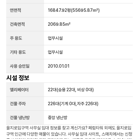
연면적
16847.92평
(55695.87㎡)
건축면적
2069.85㎡
주 용도
업무시설
기타 용도
업무시설
사용 승인일
2010.01.01
시설 정보
엘리베이터
22
대
(승용 22대, 비상 0대)
건물 주차
226
대
(기계 0대,자주 226대)
건물 냉난방
중앙 냉난방
을지로입구역
사무실 임대 정보를 찾고 계신가요?
페럼타워
외에도
을지로입
구역
인근에 다양한 매물이 있습니다. 사무실 임대 사이트, 스매치에서는 신청