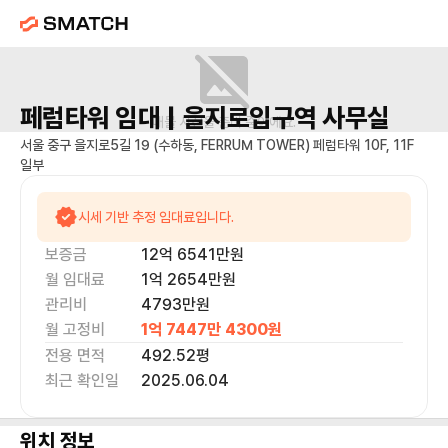
페럼타워
임대 |
을지로입구역
사무실
매물 사진을 준비 중이에요.
서울 중구 을지로5길 19 (수하동, FERRUM TOWER) 페럼타워 10F, 11F
일부
시세 기반 추정 임대료입니다.
보증금
12억 6541만
원
월 임대료
1억 2654만
원
관리비
4793만원
월 고정비
1억 7447만 4300
원
전용 면적
492.52
평
최근 확인일
2025.06.04
위치 정보