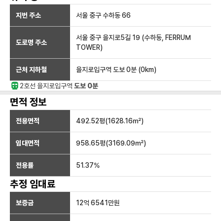
지번 주소
서울 중구 수하동 66
서울 중구 을지로5길 19 (수하동, FERRUM
도로명 주소
TOWER)
근처 지하철
을지로입구역
도보 0분
(
0
km)
2호선
을지로입구
역
도보 0분
면적 정보
전용면적
492.52
평(
1628.16
㎡)
임대면적
958.65
평(
3169.09
㎡)
전용률
51.37
%
추정 임대료
보증금
12억 6541만
원