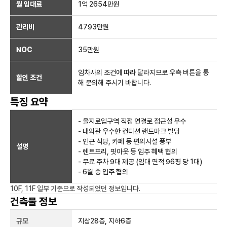
월 임대료
1억 2654만
원
관리비
4793만원
NOC
35만
원
임차사의 조건에 따라 달라지므로 우측 버튼을 통
할인 조건
해 문의해 주시기 바랍니다.
특징 요약
- 을지로입구역 직접 연결로 접근성 우수
- 내외관 우수한 컨디션 랜드마크 빌딩
- 인근 식당, 카페 등 편의시설 풍부
설명
- 렌트프리, 핏아웃 등 입주 혜택 협의
- 무료 주차 9대 제공 (임대 면적 96평 당 1대)
- 6월 중 입주 협의
10F, 11F 일부
기준으로 작성되었던 정보입니다.
건축물 정보
규모
지상
28
층, 지하
6
층