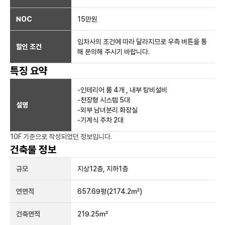
NOC
15만
원
임차사의 조건에 따라 달라지므로 우측 버튼을 통
할인 조건
해 문의해 주시기 바랍니다.
특징 요약
-인테리어 룸 4개 , 내부 탕비설비
-천장형 시스템 5대
설명
-외부 남녀분리 화장실
-기계식 주차 2대
10F
기준으로 작성되었던 정보입니다.
건축물 정보
규모
지상
12
층, 지하
1
층
연면적
657.69평
(2174.2㎡)
건축면적
219.25㎡