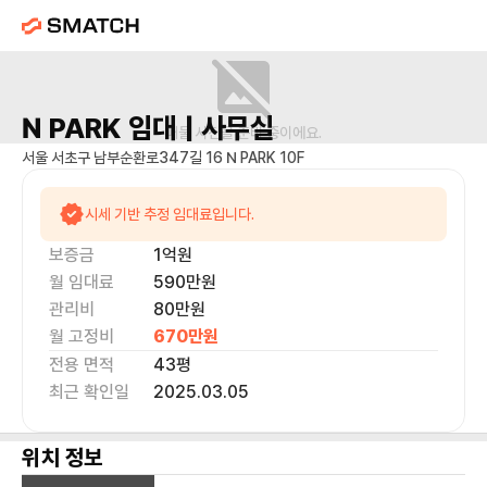
N PARK
임대 |
사무실
매물 사진을 준비 중이에요.
서울 서초구 남부순환로347길 16 N PARK 10F
시세 기반 추정 임대료입니다.
보증금
1억
원
월 임대료
590만
원
관리비
80만원
월 고정비
670만
원
전용 면적
43
평
최근 확인일
2025.03.05
위치 정보