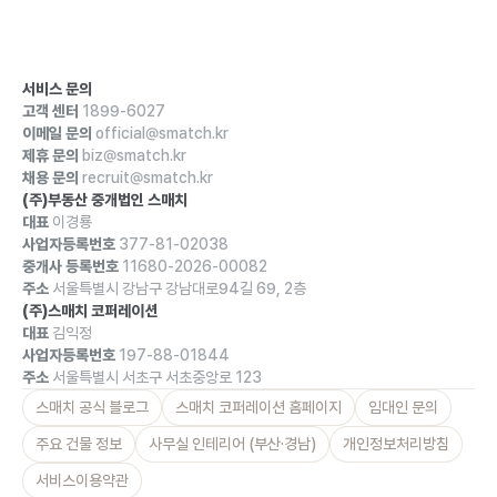
서비스 문의
고객 센터
1899-6027
이메일 문의
official@smatch.kr
제휴 문의
biz@smatch.kr
채용 문의
recruit@smatch.kr
(주)부동산 중개법인 스매치
대표
이경룡
사업자등록번호
377-81-02038
중개사 등록번호
11680-2026-00082
주소
서울특별시 강남구 강남대로94길 69, 2층
(주)스매치 코퍼레이션
대표
김익정
사업자등록번호
197-88-01844
주소
서울특별시 서초구 서초중앙로 123
스매치 공식 블로그
스매치 코퍼레이션 홈페이지
임대인 문의
주요 건물 정보
사무실 인테리어 (부산·경남)
개인정보처리방침
서비스이용약관