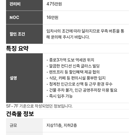
관리비
475만원
NOC
16만
원
임차사의 조건에 따라 달라지므로 우측 버튼을 통
할인 조건
해 문의해 주시기 바랍니다.
특징 요약
- 종로3가역 도보 역세권 위치
- 깔끔한 컨디션 신축 글라스 빌딩
- 렌트프리 등 할인혜택 제공 협의
설명
- 식당, 카페 등 편의시설 풍부한 입지
- 청계천 인근으로 산책 등 근무 환경 우수
- 건물 주차 불가, 인근 공영주차장 이용 필요
- 즉시 입주 가능
5F~7F
기준으로 작성되었던 정보입니다.
건축물 정보
규모
지상
11
층, 지하
2
층