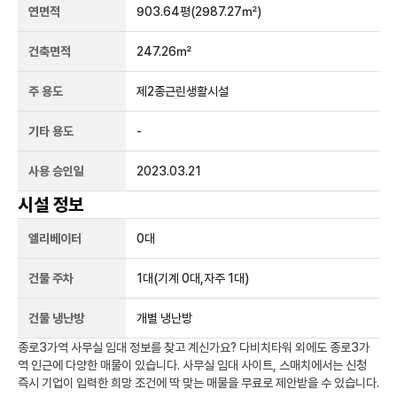
연면적
903.64평
(2987.27㎡)
건축면적
247.26㎡
주 용도
제2종근린생활시설
기타 용도
-
사용 승인일
2023.03.21
시설 정보
엘리베이터
0
대
건물 주차
1
대
(기계 0대,자주 1대)
건물 냉난방
개별 냉난방
종로3가역
사무실 임대 정보를 찾고 계신가요?
다비치타워
외에도
종로3가
역
인근에 다양한 매물이 있습니다. 사무실 임대 사이트, 스매치에서는 신청
즉시 기업이 입력한 희망 조건에 딱 맞는 매물을 무료로 제안받을 수 있습니다.