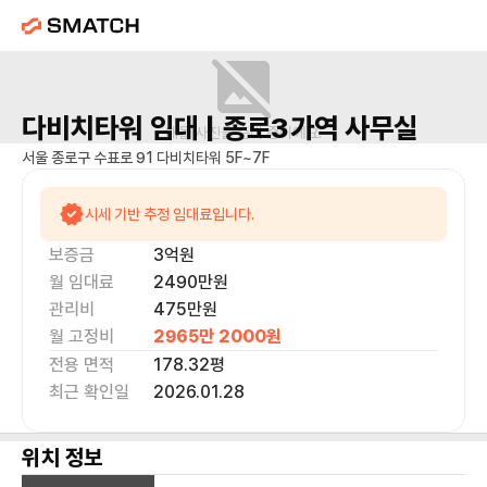
다비치타워
임대 |
종로3가역
사무실
매물 사진을 준비 중이에요.
서울 종로구 수표로 91 다비치타워 5F~7F
시세 기반 추정 임대료입니다.
보증금
3억
원
월 임대료
2490만
원
관리비
475만원
월 고정비
2965만 2000
원
전용 면적
178.32
평
최근 확인일
2026.01.28
위치 정보