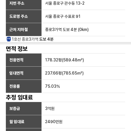
지번 주소
서울 종로구 관수동 13-2
도로명 주소
서울 종로구 수표로 91
근처 지하철
종로3가역
도보 4분
(
0
km)
1호선
종로3가
역
도보 4분
면적 정보
전용면적
178.32
평(
589.48
㎡)
임대면적
237.66
평(
785.65
㎡)
전용률
75.03
%
추정 임대료
보증금
3억
원
월 임대료
2490만
원