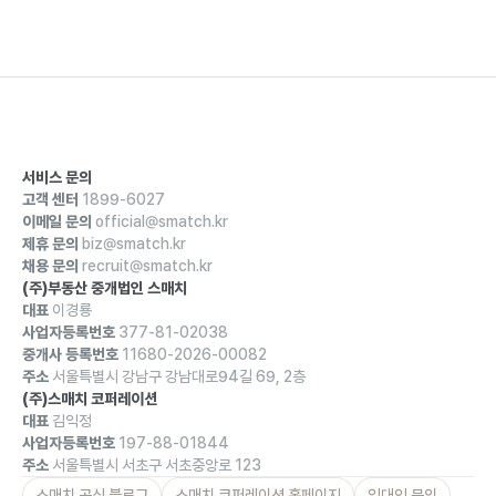
서비스 문의
고객 센터
1899-6027
이메일 문의
official@smatch.kr
제휴 문의
biz@smatch.kr
채용 문의
recruit@smatch.kr
(주)부동산 중개법인 스매치
대표
이경룡
사업자등록번호
377-81-02038
중개사 등록번호
11680-2026-00082
주소
서울특별시 강남구 강남대로94길 69, 2층
(주)스매치 코퍼레이션
대표
김익정
사업자등록번호
197-88-01844
주소
서울특별시 서초구 서초중앙로 123
스매치 공식 블로그
스매치 코퍼레이션 홈페이지
임대인 문의