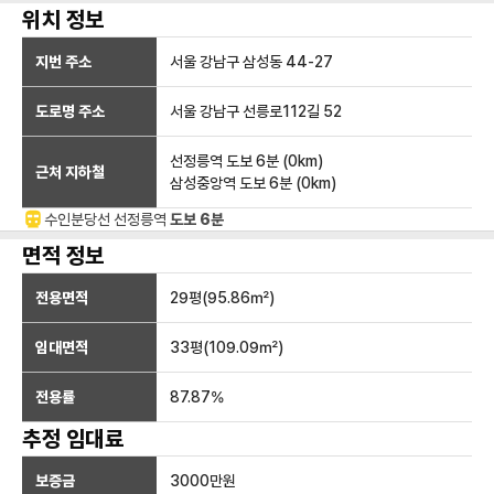
위치 정보
지번 주소
서울 강남구 삼성동 44-27
도로명 주소
서울 강남구 선릉로112길 52
선정릉역
도보 6분
(
0
km)
근처 지하철
삼성중앙역
도보 6분
(
0
km)
수인분당선
선정릉
역
도보 6분
면적 정보
전용면적
29
평(
95.86
㎡)
임대면적
33
평(
109.09
㎡)
전용률
87.87
%
추정 임대료
보증금
3000만
원