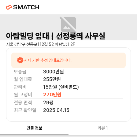
아람빌딩
임대 |
선정릉역
사무실
매물 사진을 준비 중이에요.
서울 강남구 선릉로112길 52 아람빌딩 2F
시세 기반 추정 임대료입니다.
보증금
3000만
원
월 임대료
255만
원
관리비
15만원 (실비별도)
월 고정비
270만
원
전용 면적
29
평
최근 확인일
2025.04.15
건물 정보
리뷰
1