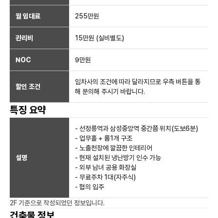
월 임대료
255만
원
관리비
15만원 (실비별도)
NOC
9만
원
임차사의 조건에 따라 달라지므로 우측 버튼을 통
할인 조건
해 문의해 주시기 바랍니다.
특징 요약
- 선정릉역과 삼성중앙역 중간쯤 위치(도보6분)
- 업무홀 + 룸1개 구조
- 노출천장에 깔끔한 인테리어
설명
- 현재 설치된 냉난방기 인수 가능
- 외부 남녀 공용 화장실
- 무료주차 1대(자주식)
- 협의 입주
2F
기준으로 작성되었던 정보입니다.
건축물 정보