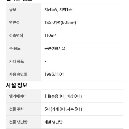
규모
지상
5
층, 지하
1
층
연면적
183.01평
(605㎡)
건축면적
110㎡
주 용도
근린생활시설
기타 용도
-
사용 승인일
1996.11.01
시설 정보
엘리베이터
1
대
(승용 1대, 비상 0대)
건물 주차
5
대
(기계 0대,자주 5대)
건물 냉난방
개별 냉난방