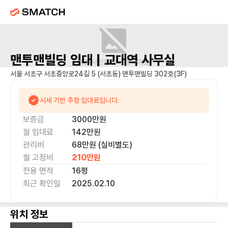
맨투맨빌딩
임대 |
교대역
사무실
매물 사진을 준비 중이에요.
서울 서초구 서초중앙로24길 5 (서초동) 맨투맨빌딩 302호(3F)
시세 기반 추정 임대료입니다.
보증금
3000만
원
월 임대료
142만
원
관리비
68만원 (실비별도)
월 고정비
210만
원
전용 면적
16
평
최근 확인일
2025.02.10
위치 정보