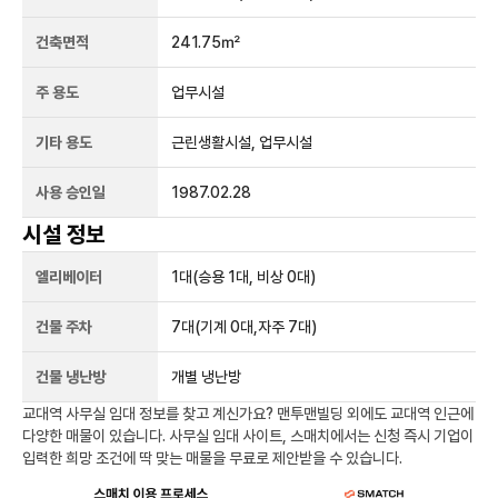
건축면적
241.75㎡
주 용도
업무시설
기타 용도
근린생활시설, 업무시설
사용 승인일
1987.02.28
시설 정보
엘리베이터
1
대
(승용 1대, 비상 0대)
건물 주차
7
대
(기계 0대,자주 7대)
건물 냉난방
개별 냉난방
교대역
사무실 임대 정보를 찾고 계신가요?
맨투맨빌딩
외에도
교대역
인근에
다양한 매물이 있습니다. 사무실 임대 사이트, 스매치에서는 신청 즉시 기업이
입력한 희망 조건에 딱 맞는 매물을 무료로 제안받을 수 있습니다.