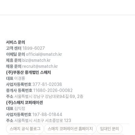
서비스 문의
고객 센터
1899-6027
이메일 문의
official@smatch.kr
제휴 문의
biz@smatch.kr
채용 문의
recruit@smatch.kr
(주)부동산 중개법인 스매치
대표
이경룡
사업자등록번호
377-81-02038
중개사 등록번호
11680-2026-00082
주소
서울특별시 강남구 강남대로94길 69, 2층
(주)스매치 코퍼레이션
대표
김익정
사업자등록번호
197-88-01844
주소
서울특별시 서초구 서초중앙로 123
스매치 공식 블로그
스매치 코퍼레이션 홈페이지
임대인 문의