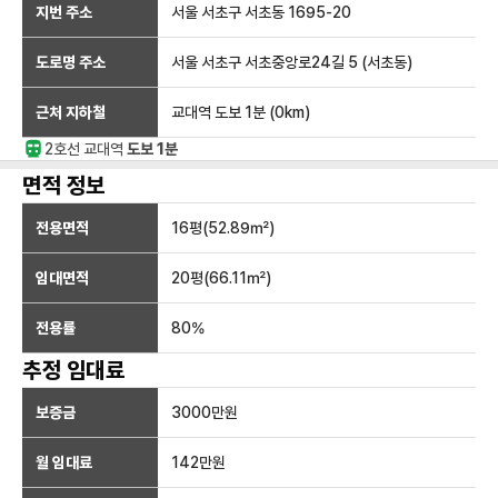
지번 주소
서울 서초구 서초동 1695-20
도로명 주소
서울 서초구 서초중앙로24길 5 (서초동)
근처 지하철
교대역
도보 1분
(
0
km)
2호선
교대
역
도보 1분
면적 정보
전용면적
16
평(
52.89
㎡)
임대면적
20
평(
66.11
㎡)
전용률
80
%
추정 임대료
보증금
3000만
원
월 임대료
142만
원