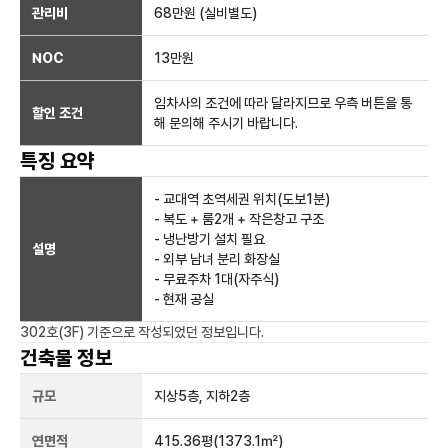
관리비
68만원 (실비별도)
NOC
13만
원
임차사의 조건에 따라 달라지므로 우측 버튼을 통
할인 조건
해 문의해 주시기 바랍니다.
특징 요약
- 교대역 초역세권 위치(도보1분)
- 복도 + 룸2개 + 작은창고 구조
- 냉난방기 설치 필요
설명
- 외부 남녀 분리 화장실
- 무료주차 1대(자주식)
- 현재 공실
302호(3F)
기준으로 작성되었던 정보입니다.
건축물 정보
규모
지상
5
층, 지하
2
층
연면적
415.36평
(1373.1㎡)