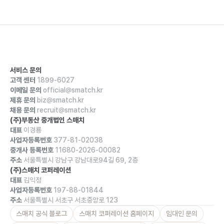
서비스 문의
고객 센터
1899-6027
이메일 문의
official@smatch.kr
제휴 문의
biz@smatch.kr
채용 문의
recruit@smatch.kr
(주)부동산 중개법인 스매치
대표
이경룡
사업자등록번호
377-81-02038
중개사 등록번호
11680-2026-00082
주소
서울특별시 강남구 강남대로94길 69, 2층
(주)스매치 코퍼레이션
대표
김익정
사업자등록번호
197-88-01844
주소
서울특별시 서초구 서초중앙로 123
스매치 공식 블로그
스매치 코퍼레이션 홈페이지
임대인 문의