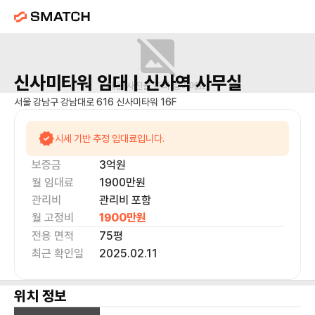
신사미타워
임대 |
신사역
사무실
매물 사진을 준비 중이에요.
서울 강남구 강남대로 616 신사미타워 16F
시세 기반 추정 임대료입니다.
보증금
3억
원
월 임대료
1900만
원
관리비
관리비 포함
월 고정비
1900만
원
전용 면적
75
평
최근 확인일
2025.02.11
위치 정보