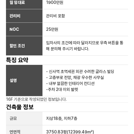
월 임대료
1900만
원
관리비
관리비 포함
NOC
25만
원
임차사의 조건에 따라 달라지므로 우측 버튼을 통
할인 조건
해 문의해 주시기 바랍니다.
특징 요약
- 신사역 초역세권 외관 수려한 글라스 빌딩
- 고층부로 전망, 채광 우수한 사무실
설명
- 내부 깔끔한 인테리어 컨디션
-주차 2대 이외 발렛
16F
기준으로 작성되었던 정보입니다.
건축물 정보
규모
지상
18
층, 지하
7
층
연면적
3750.83평
(12399.49㎡)