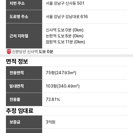
지번 주소
서울 강남구 신사동 501
도로명 주소
서울 강남구 강남대로 616
신사역
도보 0분
(
0
km)
근처 지하철
논현역
도보 8분
(
0
km)
잠원역
도보 11분
(
0
km)
신분당선
신사
역
도보 0분
면적 정보
전용면적
75
평(
247.93
㎡)
임대면적
103
평(
340.49
㎡)
전용률
72.81
%
추정 임대료
보증금
3억
원