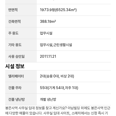
연면적
1973.9평
(6525.34㎡)
건축면적
388.19㎡
주 용도
업무시설
기타 용도
업무시설,근린생활시설
사용 승인일
2011.11.21
시설 정보
엘리베이터
2
대
(승용 0대, 비상 2대)
건물 주차
55
대
(기계 54대,자주 1대)
건물 냉난방
개별 냉난방
봉은사역
사무실 임대 정보를 찾고 계신가요?
아남빌딩
외에도
봉은사역
인근
에 다양한 매물이 있습니다. 사무실 임대 사이트, 스매치에서는 신청 즉시 기