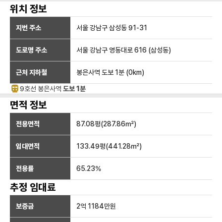
위치 정보
지번 주소
서울 강남구 삼성동 91-31
도로명 주소
서울 강남구 영동대로 616 (삼성동)
근처 지하철
봉은사역
도보 1분
(
0
km)
9호선
봉은사
역
도보 1분
면적 정보
전용면적
87.08
평(
287.86
㎡)
임대면적
133.49
평(
441.28
㎡)
전용률
65.23
%
추정 임대료
보증금
2억 1184만
원