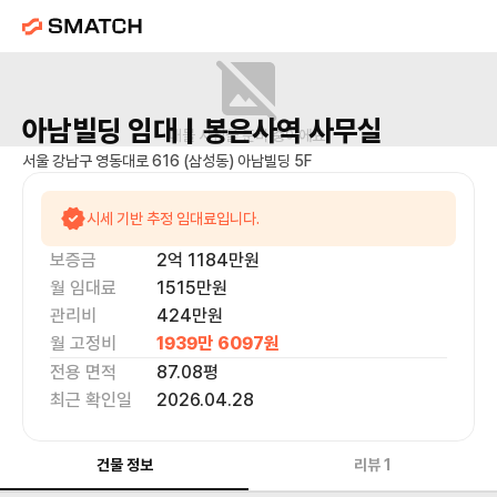
아남빌딩
임대 |
봉은사역
사무실
매물 사진을 준비 중이에요.
서울 강남구 영동대로 616 (삼성동) 아남빌딩 5F
시세 기반 추정 임대료입니다.
보증금
2억 1184만
원
월 임대료
1515만
원
관리비
424만원
월 고정비
1939만 6097
원
전용 면적
87.08
평
최근 확인일
2026.04.28
건물 정보
리뷰
1