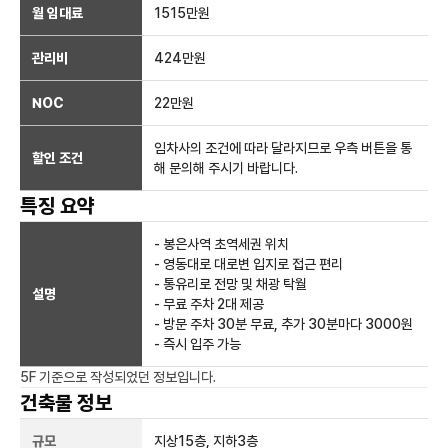
월 임대료
1515만
원
관리비
424만원
NOC
22만
원
임차사의 조건에 따라 달라지므로 우측 버튼을 통
할인 조건
해 문의해 주시기 바랍니다.
특징 요약
- 봉은사역 초역세권 위치
- 영동대로 대로변 입지로 접근 편리
- 통유리로 전망 및 채광 탁월
설명
- 무료 주차 2대 제공
- 방문 주차 30분 무료, 추가 30분마다 3000원
- 즉시 입주 가능
5F
기준으로 작성되었던 정보입니다.
건축물 정보
규모
지상
15
층, 지하
3
층