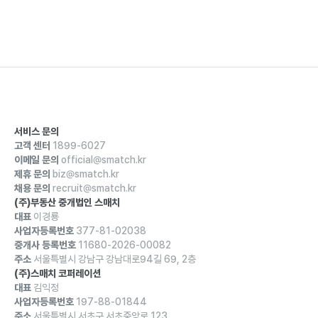
서비스 문의
고객 센터
1899-6027
이메일 문의
official@smatch.kr
제휴 문의
biz@smatch.kr
채용 문의
recruit@smatch.kr
(주)부동산 중개법인 스매치
대표
이경룡
사업자등록번호
377-81-02038
중개사 등록번호
11680-2026-00082
주소
서울특별시 강남구 강남대로94길 69, 2층
(주)스매치 코퍼레이션
대표
김익정
사업자등록번호
197-88-01844
주소
서울특별시 서초구 서초중앙로 123