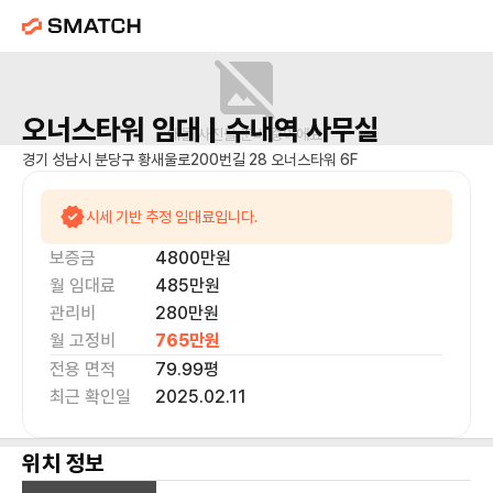
오너스타워
임대 |
수내역
사무실
매물 사진을 준비 중이에요.
경기 성남시 분당구 황새울로200번길 28 오너스타워 6F
시세 기반 추정 임대료입니다.
보증금
4800만
원
월 임대료
485만
원
관리비
280만원
월 고정비
765만
원
전용 면적
79.99
평
최근 확인일
2025.02.11
위치 정보