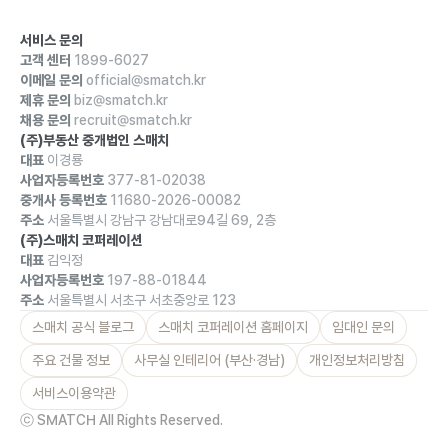
서비스 문의
고객 센터
1899-6027
이메일 문의
official@smatch.kr
제휴 문의
biz@smatch.kr
채용 문의
recruit@smatch.kr
(주)부동산 중개법인 스매치
대표
이경룡
사업자등록번호
377-81-02038
중개사 등록번호
11680-2026-00082
주소
서울특별시 강남구 강남대로94길 69, 2층
(주)스매치 코퍼레이션
대표
김익정
사업자등록번호
197-88-01844
주소
서울특별시 서초구 서초중앙로 123
스매치 공식 블로그
스매치 코퍼레이션 홈페이지
임대인 문의
주요 건물 정보
사무실 인테리어 (부산·경남)
개인정보처리방침
서비스이용약관
ⓒ SMATCH All Rights Reserved.