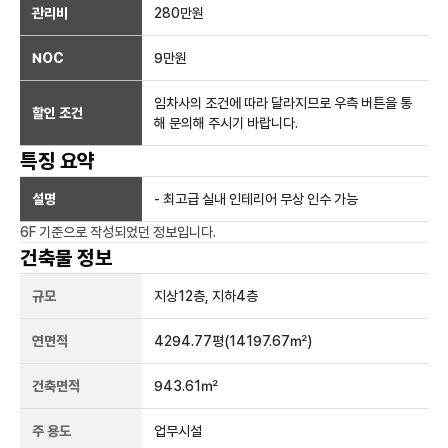
관리비
280만원
NOC
9만
원
임차사의 조건에 따라 달라지므로 우측 버튼을 통
할인 조건
해 문의해 주시기 바랍니다.
특징 요약
설명
- 최고급 실내 인테리어 무상 인수 가능
6F
기준으로 작성되었던 정보입니다.
건축물 정보
규모
지상
12
층, 지하
4
층
연면적
4294.77평
(14197.67㎡)
건축면적
943.61㎡
주 용도
업무시설