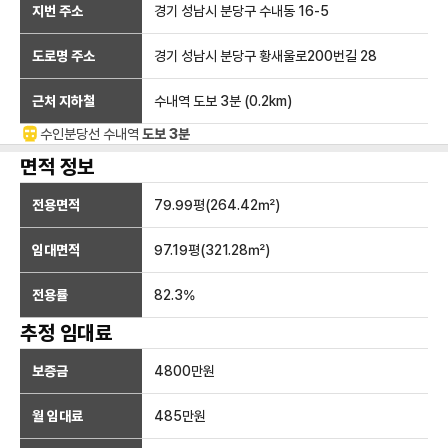
지번 주소
경기 성남시 분당구 수내동 16-5
도로명 주소
경기 성남시 분당구 황새울로200번길 28
근처 지하철
수내역
도보 3분
(
0.2
km)
수인분당선
수내
역
도보 3분
면적 정보
전용면적
79.99
평(
264.42
㎡)
임대면적
97.19
평(
321.28
㎡)
전용률
82.3
%
추정 임대료
보증금
4800만
원
월 임대료
485만
원