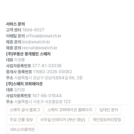
서비스 문의
고객 센터
1899-6027
이메일 문의
official@smatch.kr
제휴 문의
biz@smatch.kr
채용 문의
recruit@smatch.kr
(주)부동산 중개법인 스매치
대표
이경룡
사업자등록번호
377-81-02038
중개사 등록번호
11680-2026-00082
주소
서울특별시 강남구 강남대로94길 69, 2층
(주)스매치 코퍼레이션
대표
김익정
사업자등록번호
197-88-01844
주소
서울특별시 서초구 서초중앙로 123
스매치 공식 블로그
스매치 코퍼레이션 홈페이지
임대인 문의
주요 건물 정보
사무실 인테리어 (부산·경남)
개인정보처리방침
서비스이용약관