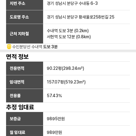
지번 주소
경기 성남시 분당구 수내동 6-3
도로명 주소
경기 성남시 분당구 황새울로258번길 25
수내역
도보 3분
(
0.2
km)
근처 지하철
서현역
도보 12분
(
0.8
km)
수인분당선
수내
역
도보 3분
면적 정보
전용면적
90.22
평(
298.24
㎡)
임대면적
157.07
평(
519.23
㎡)
전용률
57.43
%
추정 임대료
보증금
9895만
원
월 임대료
989만
원