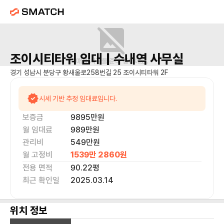
조이시티타워
임대 |
수내역
사무실
매물 사진을 준비 중이에요.
경기 성남시 분당구 황새울로258번길 25 조이시티타워 2F
시세 기반 추정 임대료입니다.
보증금
9895만
원
월 임대료
989만
원
관리비
549만원
월 고정비
1539만 2860
원
전용 면적
90.22
평
최근 확인일
2025.03.14
위치 정보