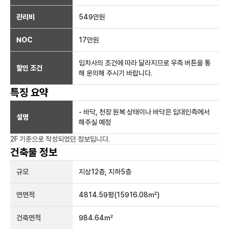
관리비
549만원
NOC
17만
원
임차사의 조건에 따라 달라지므로 우측 버튼을 통
할인 조건
해 문의해 주시기 바랍니다.
특징 요약
- 바닥, 천장 원복 상태이나 바닥은 임대인측에서
설명
해주실 예정
2F
기준으로 작성되었던 정보입니다.
건축물 정보
규모
지상
12
층, 지하
5
층
연면적
4814.59평
(15916.08㎡)
건축면적
984.64㎡