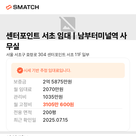
센터포인트 서초
임대 |
남부터미널역
사
매물 사진을 준비 중이에요.
무실
서울 서초구 효령로 304 센터포인트 서초 11F 일부
시세 기반 추정 임대료입니다.
보증금
2억 5875만
원
월 임대료
2070만
원
관리비
1035만원
월 고정비
3105만 600
원
전용 면적
200
평
최근 확인일
2025.07.15