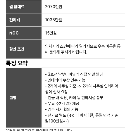
월 임대료
2070만
원
관리비
1035만원
NOC
15만
원
임차사의 조건에 따라 달라지므로 우측 버튼을 통
할인 조건
해 문의해 주시기 바랍니다.
특징 요약
- 3호선 남부터미널역 직접 연결 빌딩
- 인테리어 무상 인수 가능
- 2개의 사무실 기준 -> 2개의 사무실 인테리어
상이 실사 요망
설명
- 건물 내 식당, 카페 등 편의시설 풍부
- 무료 주차 12대 제공
- 입주 시기 협의 가능
- 전기료 별도 ( ex. 타 회사 1월, 동일 면적 기준
월100만원+-)
11F 일부
기준으로 작성되었던 정보입니다.