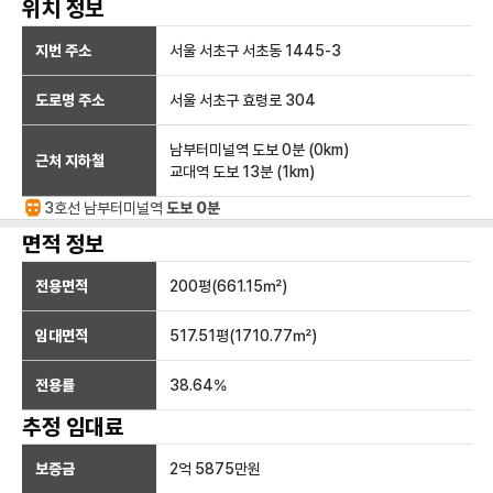
위치 정보
지번 주소
서울 서초구 서초동 1445-3
도로명 주소
서울 서초구 효령로 304
남부터미널역
도보 0분
(
0
km)
근처 지하철
교대역
도보 13분
(
1
km)
3호선
남부터미널
역
도보 0분
면적 정보
전용면적
200
평(
661.15
㎡)
임대면적
517.51
평(
1710.77
㎡)
전용률
38.64
%
추정 임대료
보증금
2억 5875만
원