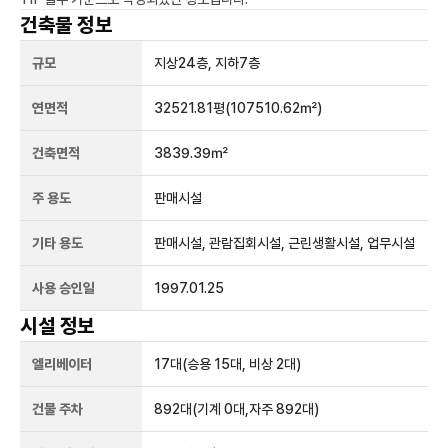
건축물 정보
규모
지상
24
층, 지하
7
층
연면적
32521.81평
(107510.62㎡)
건축면적
3839.39㎡
주 용도
판매시설
기타 용도
판매시설, 관람집회시설, 근린생활시설, 업무시설
사용 승인일
1997.01.25
시설 정보
엘리베이터
17
대
(승용 15대, 비상 2대)
건물 주차
892
대
(기계 0대,자주 892대)