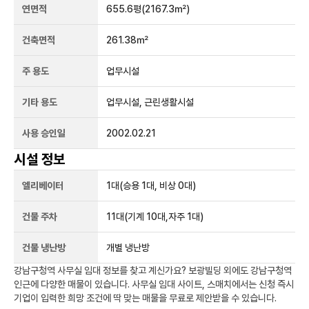
연면적
655.6평
(2167.3㎡)
건축면적
261.38㎡
주 용도
업무시설
기타 용도
업무시설, 근린생활시설
사용 승인일
2002.02.21
시설 정보
엘리베이터
1
대
(승용 1대, 비상 0대)
건물 주차
11
대
(기계 10대,자주 1대)
건물 냉난방
개별 냉난방
강남구청역
사무실 임대 정보를 찾고 계신가요?
보광빌딩
외에도
강남구청역
인근에 다양한 매물이 있습니다. 사무실 임대 사이트, 스매치에서는 신청 즉시
기업이 입력한 희망 조건에 딱 맞는 매물을 무료로 제안받을 수 있습니다.