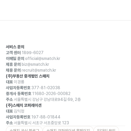
서비스 문의
고객 센터
1899-6027
이메일 문의
official@smatch.kr
제휴 문의
biz@smatch.kr
채용 문의
recruit@smatch.kr
(주)부동산 중개법인 스매치
대표
이경룡
사업자등록번호
377-81-02038
중개사 등록번호
11680-2026-00082
주소
서울특별시 강남구 강남대로94길 69, 2층
(주)스매치 코퍼레이션
대표
김익정
사업자등록번호
197-88-01844
주소
서울특별시 서초구 서초중앙로 123
스매치 공식 블로그
스매치 코퍼레이션 홈페이지
임대인 문의