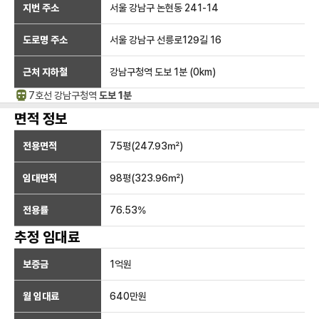
지번 주소
서울 강남구 논현동 241-14
도로명 주소
서울 강남구 선릉로129길 16
근처 지하철
강남구청역
도보 1분
(
0
km)
7호선
강남구청
역
도보 1분
면적 정보
전용면적
75
평(
247.93
㎡)
임대면적
98
평(
323.96
㎡)
전용률
76.53
%
추정 임대료
보증금
1억
원
월 임대료
640만
원