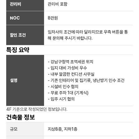
관리비
관리비 포함
NOC
8만
원
임차사의 조건에 따라 달라지므로 우측 버튼을 통
할인 조건
해 문의해 주시기 바랍니다.
특징 요약
- 강남구청역 초역세권 위치
- 입지 대비 가성비 우수
- 내부 깔끔한 컨디션 사무실
설명
- 기존 인테리어 및 집기류, 냉난방기 인수 조건
- 시설비 인수 협의
- 무료 주차 1대 (기계식)
- 입주 시기 협의
4F
기준으로 작성되었던 정보입니다.
건축물 정보
규모
지상
8
층, 지하
1
층