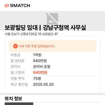
보광빌딩
임대 |
강남구청역
사무실
매물 사진을 준비 중이에요.
서울 강남구 선릉로129길 16 보광빌딩 4F
시세 기반 추정 임대료입니다.
보증금
1억
원
월 임대료
640만
원
관리비
관리비 포함
월 고정비
640만
원
전용 면적
75
평
최근 확인일
2025.05.20
위치 정보