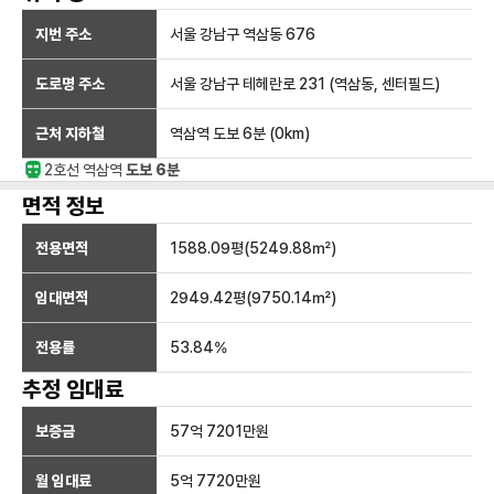
지번 주소
서울 강남구 역삼동 676
도로명 주소
서울 강남구 테헤란로 231 (역삼동, 센터필드)
근처 지하철
역삼역
도보 6분
(
0
km)
2호선
역삼
역
도보 6분
면적 정보
전용면적
1588.09
평(
5249.88
㎡)
임대면적
2949.42
평(
9750.14
㎡)
전용률
53.84
%
추정 임대료
보증금
57억 7201만
원
월 임대료
5억 7720만
원