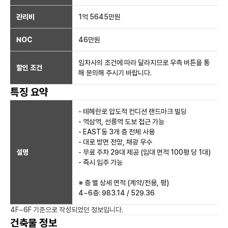
관리비
1억 5645만원
NOC
46만
원
임차사의 조건에 따라 달라지므로 우측 버튼을 통
할인 조건
해 문의해 주시기 바랍니다.
특징 요약
- 테헤란로 압도적 컨디션 랜드마크 빌딩
- 역삼역, 선릉역 도보 접근 가능
- EAST동 3개 층 전체 사용
- 대로 방면 전망, 채광 우수
설명
- 무료 주차 29대 제공 (임대 면적 100평 당 1대)
- 즉시 입주 가능
※ 층 별 상세 면적 (계약/전용, 평)
4~6층: 983.14 / 529.36
4F~6F
기준으로 작성되었던 정보입니다.
건축물 정보