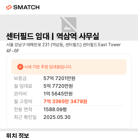
센터필드
임대 |
역삼역
사무실
매물 사진을 준비 중이에요.
서울 강남구 테헤란로 231 (역삼동, 센터필드) 센터필드 East Tower
4F~6F
시세 기반 추정 임대료입니다.
보증금
57억 7201만
원
월 임대료
5억 7720만
원
관리비
1억 5645만원
월 고정비
7억 3365만 3478
원
전용 면적
1588.09
평
최근 확인일
2025.05.30
위치 정보