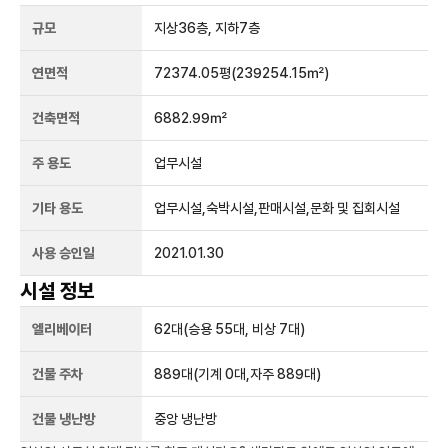
규모
지상
36
층, 지하
7
층
연면적
72374.05평
(239254.15㎡)
건축면적
6882.99㎡
주 용도
업무시설
기타 용도
업무시설,숙박시설,판매시설,문화 및 집회시설
사용 승인일
2021.01.30
시설 정보
엘리베이터
62
대
(승용 55대, 비상 7대)
건물 주차
889
대
(기계 0대,자주 889대)
건물 냉난방
중앙 냉난방