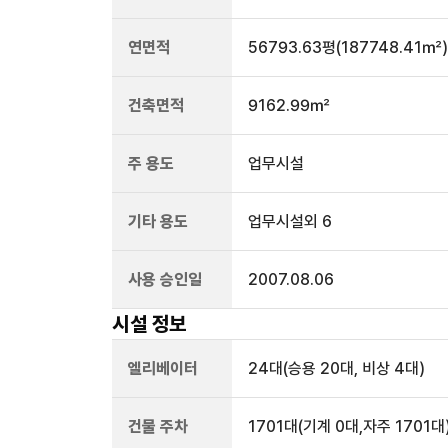
연면적
56793.63평
(187748.41㎡)
건축면적
9162.99㎡
주 용도
업무시설
기타 용도
업무시설외 6
사용 승인일
2007.08.06
시설 정보
엘리베이터
24
대
(승용 20대, 비상 4대)
건물 주차
1701
대
(기계 0대,자주 1701대