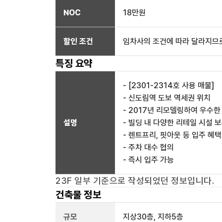
NOC
18만
원
할인 조건
임차사의 조건에 따라 달라지므로
특징 요약
- [2301-2314호 사용 매물]
- 신도림역 도보 역세권 위치
- 2017년 리모델링하여 우수한
설명
- 빌딩 내 다양한 리테일 시설 
- 렌트프리, 핏아웃 등 입주 혜택
- 주차 대수 협의
- 즉시 입주 가능
23F 일부
기준으로 작성되었던 정보입니다.
건축물 정보
규모
지상
30
층, 지하
5
층