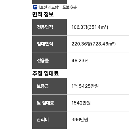
1호선
신도림
역
도보 6분
면적 정보
전용면적
106.3
평(
351.4
㎡)
임대면적
220.36
평(
728.46
㎡)
전용률
48.23
%
추정 임대료
보증금
1억 5425만
원
월 임대료
1542만
원
관리비
396만원