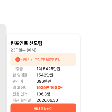
핀포인트 신도림
23F 일부
(예시)
시세 기반 추정 임대료입니다.
보증금
1억 5425만
원
월 임대료
1542만
원
관리비
396만원
월 고정비
1939만 1680
원
전용 면적
106.3
평
최근 확인일
2026.06.30
임대 문의하기