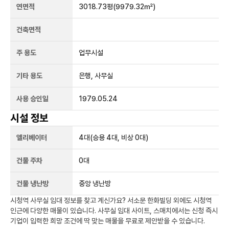
연면적
3018.73평
(9979.32㎡)
건축면적
주 용도
업무시설
기타 용도
은행, 사무실
사용 승인일
1979.05.24
시설 정보
엘리베이터
4
대
(승용 4대, 비상 0대)
건물 주차
0
대
건물 냉난방
중앙 냉난방
시청역
사무실 임대 정보를 찾고 계신가요?
서소문 한화빌딩
외에도
시청역
인근에 다양한 매물이 있습니다. 사무실 임대 사이트, 스매치에서는 신청 즉시
기업이 입력한 희망 조건에 딱 맞는 매물을 무료로 제안받을 수 있습니다.