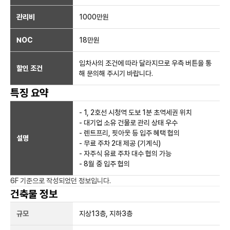
관리비
1000만원
NOC
18만
원
임차사의 조건에 따라 달라지므로 우측 버튼을 통
할인 조건
해 문의해 주시기 바랍니다.
특징 요약
- 1, 2호선 시청역 도보 1분 초역세권 위치
- 대기업 소유 건물로 관리 상태 우수
- 렌트프리, 핏아웃 등 입주 혜택 협의
설명
- 무료 주차 2대 제공 (기계식)
- 자주식 유료 주차 대수 협의 가능
- 8월 중 입주 협의
6F
기준으로 작성되었던 정보입니다.
건축물 정보
규모
지상
13
층, 지하
3
층