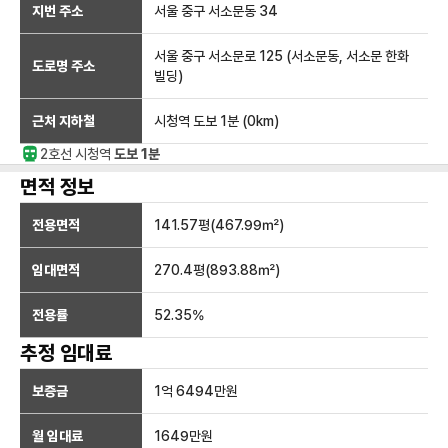
지번 주소
서울 중구 서소문동 34
서울 중구 서소문로 125 (서소문동, 서소문 한화
도로명 주소
빌딩)
근처 지하철
시청역
도보 1분
(
0
km)
2호선
시청
역
도보 1분
면적 정보
전용면적
141.57
평(
467.99
㎡)
임대면적
270.4
평(
893.88
㎡)
전용률
52.35
%
추정 임대료
보증금
1억 6494만
원
월 임대료
1649만
원