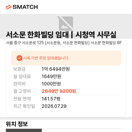
서소문 한화빌딩
임대 |
시청역
사무실
매물 사진을 준비 중이에요.
서울 중구 서소문로 125 (서소문동, 서소문 한화빌딩) 서소문 한화빌딩 6F
시세 기반 추정 임대료입니다.
보증금
1억 6494만
원
월 임대료
1649만
원
관리비
1000만원
월 고정비
2649만 9200
원
전용 면적
141.57
평
최근 확인일
2026.07.29
위치 정보