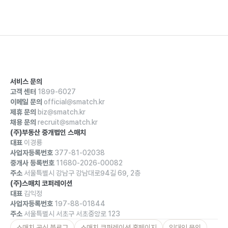
서비스 문의
고객 센터
1899-6027
이메일 문의
official@smatch.kr
제휴 문의
biz@smatch.kr
채용 문의
recruit@smatch.kr
(주)부동산 중개법인 스매치
대표
이경룡
사업자등록번호
377-81-02038
중개사 등록번호
11680-2026-00082
주소
서울특별시 강남구 강남대로94길 69, 2층
(주)스매치 코퍼레이션
대표
김익정
사업자등록번호
197-88-01844
주소
서울특별시 서초구 서초중앙로 123
스매치 공식 블로그
스매치 코퍼레이션 홈페이지
임대인 문의