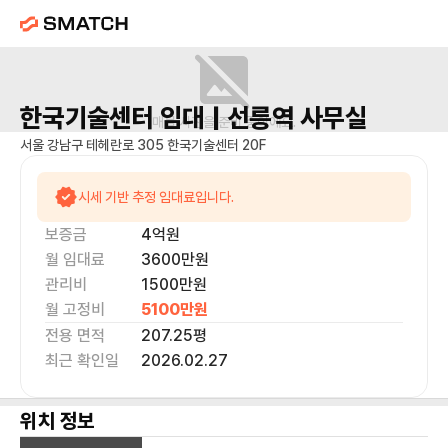
한국기술센터
임대 |
선릉역
사무실
매물 사진을 준비 중이에요.
서울 강남구 테헤란로 305 한국기술센터 20F
시세 기반 추정 임대료입니다.
보증금
4억
원
월 임대료
3600만
원
관리비
1500만원
월 고정비
5100만
원
전용 면적
207.25
평
최근 확인일
2026.02.27
위치 정보