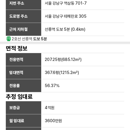
지번 주소
서울 강남구 역삼동 701-7
도로명 주소
서울 강남구 테헤란로 305
근처 지하철
선릉역
도보 5분
(
0.4
km)
2호선
선릉
역
도보 5분
면적 정보
전용면적
207.25
평(
685.12
㎡)
임대면적
367.6
평(
1215.2
㎡)
전용률
56.37
%
추정 임대료
보증금
4억
원
월 임대료
3600만
원