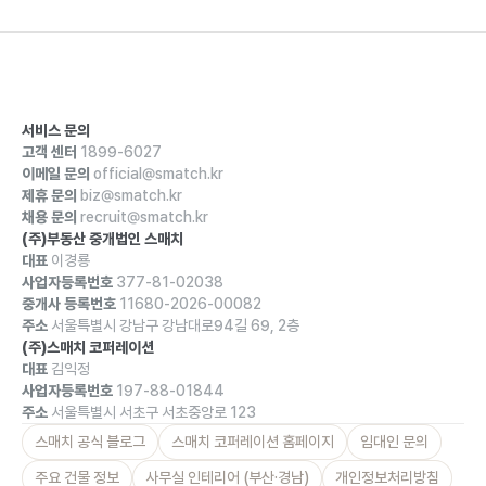
서비스 문의
고객 센터
1899-6027
이메일 문의
official@smatch.kr
제휴 문의
biz@smatch.kr
채용 문의
recruit@smatch.kr
(주)부동산 중개법인 스매치
대표
이경룡
사업자등록번호
377-81-02038
중개사 등록번호
11680-2026-00082
주소
서울특별시 강남구 강남대로94길 69, 2층
(주)스매치 코퍼레이션
대표
김익정
사업자등록번호
197-88-01844
주소
서울특별시 서초구 서초중앙로 123
스매치 공식 블로그
스매치 코퍼레이션 홈페이지
임대인 문의
주요 건물 정보
사무실 인테리어 (부산·경남)
개인정보처리방침