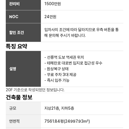
관리비
1500만원
NOC
24만
원
임차사의 조건에 따라 달라지므로 우측 버튼을 통
할인 조건
해 문의해 주시기 바랍니다.
특징 요약
- 선릉역 도보 역세권 위치
- 테헤란로 대로변 입지로 접근성 우수
설명
- 원상복구 상태
- 무료 주차 3대 제공
- 즉시 입주 가능
20F
기준으로 작성되었던 정보입니다.
건축물 정보
규모
지상
21
층, 지하
5
층
연면적
7561.84평
(24997.93㎡)