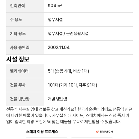
건축면적
904㎡
주 용도
업무시설
기타 용도
업무시설 / 근린생활시설
사용 승인일
2002.11.04
시설 정보
엘리베이터
5
대
(승용 4대, 비상 1대)
건물 주차
101
대
(기계 10대,자주 91대)
건물 냉난방
개별 냉난방
선릉역
사무실 임대 정보를 찾고 계신가요?
한국기술센터
외에도
선릉역
인근
에 다양한 매물이 있습니다. 사무실 임대 사이트, 스매치에서는 신청 즉시 기
업이 입력한 희망 조건에 딱 맞는 매물을 무료로 제안받을 수 있습니다.