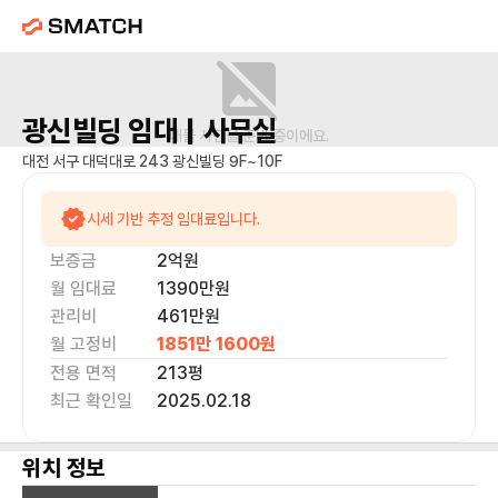
광신빌딩
임대 |
사무실
매물 사진을 준비 중이에요.
대전 서구 대덕대로 243 광신빌딩 9F~10F
시세 기반 추정 임대료입니다.
보증금
2억
원
월 임대료
1390만
원
관리비
461만원
월 고정비
1851만 1600
원
전용 면적
213
평
최근 확인일
2025.02.18
위치 정보