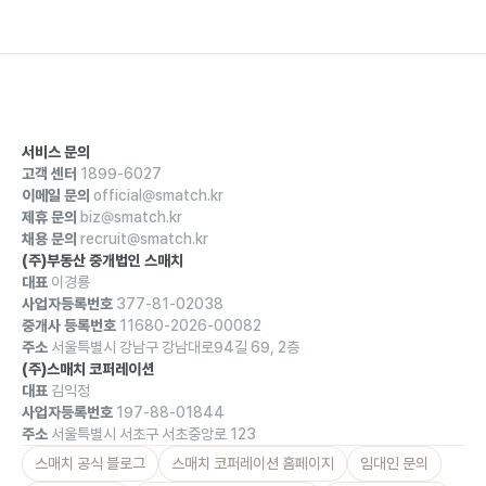
서비스 문의
고객 센터
1899-6027
이메일 문의
official@smatch.kr
제휴 문의
biz@smatch.kr
채용 문의
recruit@smatch.kr
(주)부동산 중개법인 스매치
대표
이경룡
사업자등록번호
377-81-02038
중개사 등록번호
11680-2026-00082
주소
서울특별시 강남구 강남대로94길 69, 2층
(주)스매치 코퍼레이션
대표
김익정
사업자등록번호
197-88-01844
주소
서울특별시 서초구 서초중앙로 123
스매치 공식 블로그
스매치 코퍼레이션 홈페이지
임대인 문의