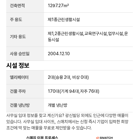
건축면적
1297.27㎡
주 용도
제1종근린생활시설
제1,2종근린생활시설,교육연구시설,업무시설,운
기타 용도
동시설
사용 승인일
2004.12.10
시설 정보
엘리베이터
2
대
(승용 2대, 비상 0대)
건물 주차
170
대
(기계 94대,자주 76대)
건물 냉난방
개별 냉난방
사무실 임대 정보를 찾고 계신가요?
광신빌딩
외에도
인근에 다양한 매물이
있습니다. 사무실 임대 사이트, 스매치에서는 신청 즉시 기업이 입력한 희망
조건에 딱 맞는 매물을 무료로 제안받을 수 있습니다.