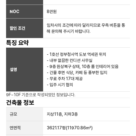
NOC
8만
원
임차사의 조건에 따라 달라지므로 우측 버튼을 통
할인 조건
해 문의해 주시기 바랍니다.
특징 요약
- 1호선 정부청사역 도보 역세권 위치
- 내부 깔끔한 컨디션 사무실
- 9층 원상복구 상태, 10층 룸 인테리어 있음
설명
- 건물 후면 식당, 카페 등 풍부한 입지
- 무료 주차 17대 제공
- 입주 시기 협의
9F~10F
기준으로 작성되었던 정보입니다.
건축물 정보
규모
지상
11
층, 지하
3
층
연면적
3621.17평
(11970.86㎡)