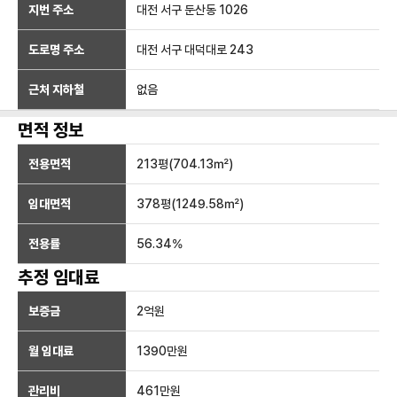
지번 주소
대전 서구 둔산동 1026
도로명 주소
대전 서구 대덕대로 243
근처 지하철
없음
면적 정보
전용면적
213
평(
704.13
㎡)
임대면적
378
평(
1249.58
㎡)
전용률
56.34
%
추정 임대료
보증금
2억
원
월 임대료
1390만
원
관리비
461만원