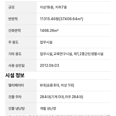
규모
지상
18
층, 지하
7
층
연면적
11315.46평
(37406.64㎡)
건축면적
1468.26㎡
주 용도
업무시설
기타 용도
업무시설,교육연구시설, 제1,2종근린생활시설
사용 승인일
2012.09.03
시설 정보
엘리베이터
9
대
(승용 8대, 비상 1대)
건물 주차
284
대
(기계 0대,자주 284대)
건물 냉난방
개별 냉난방