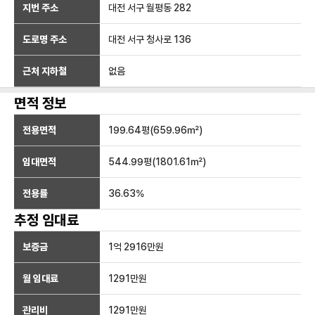
지번 주소
대전 서구 월평동 282
도로명 주소
대전 서구 청사로 136
근처 지하철
없음
면적 정보
전용면적
199.64
평(
659.96
㎡)
임대면적
544.99
평(
1801.61
㎡)
전용률
36.63
%
추정 임대료
보증금
1억 2916만
원
월 임대료
1291만
원
관리비
1291만원