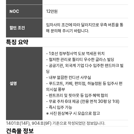
NOC
12만
원
임차사의 조건에 따라 달라지므로 우측 버튼을 통
할인 조건
해 문의해 주시기 바랍니다.
특징 요약
- 1호선 정부청사역 도보 역세권 위치
- 철저한 관리로 퀄리티 우수한 글라스 빌딩
- 공공기관, 외국계 기업 다수 입주한 랜드마크 빌
딩
- 내부 깔끔한 컨디션 사무실
설명
- 푸드코트, 카페, 편의점, 하늘정원 등 입주사 편
의시설 풍부
- 렌트프리 및 핏아웃 등 입주 혜택 협의
- 무료 주차 6대 제공 (전용 면적 30평 당 1대)
- 즉시 입주 가능
※ 사진 원상복구 시 모습으로 참고
1401호(14F), 904호(9F)
기준으로 작성되었던 정보입니다.
건축물 정보