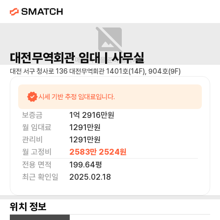
대전무역회관
임대 |
사무실
매물 사진을 준비 중이에요.
대전 서구 청사로 136 대전무역회관 1401호(14F), 904호(9F)
시세 기반 추정 임대료입니다.
보증금
1억 2916만
원
월 임대료
1291만
원
관리비
1291만원
월 고정비
2583만 2524
원
전용 면적
199.64
평
최근 확인일
2025.02.18
위치 정보