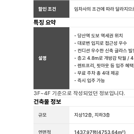
할인 조건
임차사의 조건에 따라 달라지므로
특징 요약
- 당산역 도보 역세권 위치
- 대로변 입지로 접근성 우수
- 컨디션 우수한 신축 글라스 빌
설명
- 층고 4.8m로 개방감 탁월 / 
- 렌트프리, 핏아웃 등 입주 혜택
- 무료 주차 총 4대 제공
- 즉시 입주 가능
3F~4F
기준으로 작성되었던 정보입니다.
건축물 정보
규모
지상
12
층, 지하
3
층
연면적
1437.97평
(4753.64㎡)