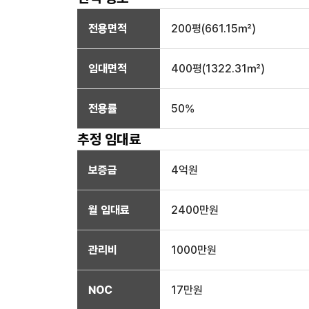
전용면적
200
평(
661.15
㎡)
임대면적
400
평(
1322.31
㎡)
전용률
50
%
추정 임대료
보증금
4억
원
월 임대료
2400만
원
관리비
1000만원
NOC
17만
원