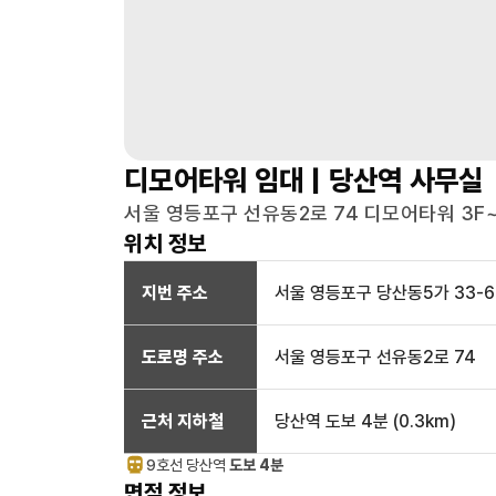
디모어타워
임대 |
당산역
사무실
서울 영등포구 선유동2로 74 디모어타워 3F~
위치 정보
지번 주소
서울 영등포구 당산동5가 33-6
도로명 주소
서울 영등포구 선유동2로 74
근처 지하철
당산역
도보 4분
(
0.3
km)
9호선
당산
역
도보 4분
면적 정보