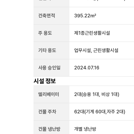
건축면적
395.22㎡
주 용도
제1종근린생활시설
기타 용도
업무시설, 근린생활시설
사용 승인일
2024.07.16
시설 정보
엘리베이터
2
대
(승용 1대, 비상 1대)
건물 주차
62
대
(기계 60대,자주 2대)
건물 냉난방
개별 냉난방