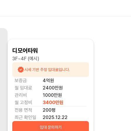
디모어타워
3F~4F
(예시)
시세 기반 추정 임대료입니다.
보증금
4억
원
월 임대료
2400만
원
관리비
1000만원
월 고정비
3400만
원
전용 면적
200
평
최근 확인일
2025.12.22
임대 문의하기