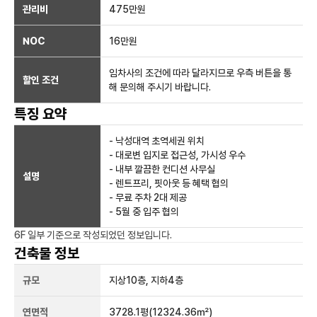
관리비
475만원
NOC
16만
원
임차사의 조건에 따라 달라지므로 우측 버튼을 통
할인 조건
해 문의해 주시기 바랍니다.
특징 요약
- 낙성대역 초역세권 위치
- 대로변 입지로 접근성, 가시성 우수
- 내부 깔끔한 컨디션 사무실
설명
- 렌트프리, 핏아웃 등 혜택 협의
- 무료 주차 2대 제공
- 5월 중 입주 협의
6F 일부
기준으로 작성되었던 정보입니다.
건축물 정보
규모
지상
10
층, 지하
4
층
연면적
3728.1평
(12324.36㎡)