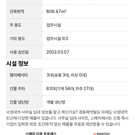
건축면적
806.47㎡
주 용도
업무시설
기타 용도
업무시설 외3
사용 승인일
2002.03.07
시설 정보
엘리베이터
3
대
(승용 3대, 비상 0대)
건물 주차
83
대
(기계 56대,자주 27대)
건물 냉난방
개별 냉난방
낙성대역
사무실 임대 정보를 찾고 계신가요?
경동제약빌딩
외에도
낙성대역
인근에 다양한 매물이 있습니다. 사무실 임대 사이트, 스매치에서는 신청 즉시
기업이 입력한 희망 조건에 딱 맞는 매물을 무료로 제안받을 수 있습니다.