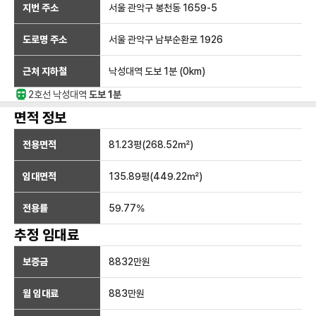
지번 주소
서울 관악구 봉천동 1659-5
도로명 주소
서울 관악구 남부순환로 1926
근처 지하철
낙성대역
도보 1분
(
0
km)
2호선
낙성대
역
도보 1분
면적 정보
전용면적
81.23
평(
268.52
㎡)
임대면적
135.89
평(
449.22
㎡)
전용률
59.77
%
추정 임대료
보증금
8832만
원
월 임대료
883만
원