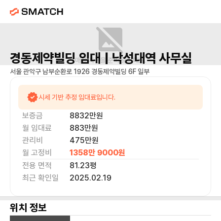
경동제약빌딩
임대 |
낙성대역
사무실
매물 사진을 준비 중이에요.
서울 관악구 남부순환로 1926 경동제약빌딩 6F 일부
시세 기반 추정 임대료입니다.
보증금
8832만
원
월 임대료
883만
원
관리비
475만원
월 고정비
1358만 9000
원
전용 면적
81.23
평
최근 확인일
2025.02.19
위치 정보