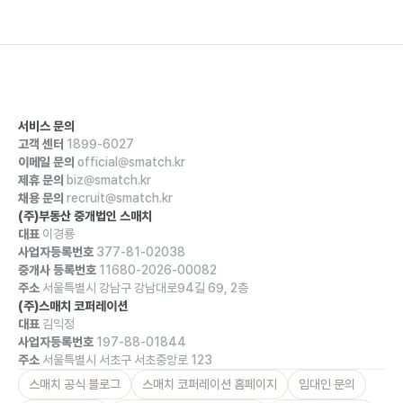
서비스 문의
고객 센터
1899-6027
이메일 문의
official@smatch.kr
제휴 문의
biz@smatch.kr
채용 문의
recruit@smatch.kr
(주)부동산 중개법인 스매치
대표
이경룡
사업자등록번호
377-81-02038
중개사 등록번호
11680-2026-00082
주소
서울특별시 강남구 강남대로94길 69, 2층
(주)스매치 코퍼레이션
대표
김익정
사업자등록번호
197-88-01844
주소
서울특별시 서초구 서초중앙로 123
스매치 공식 블로그
스매치 코퍼레이션 홈페이지
임대인 문의