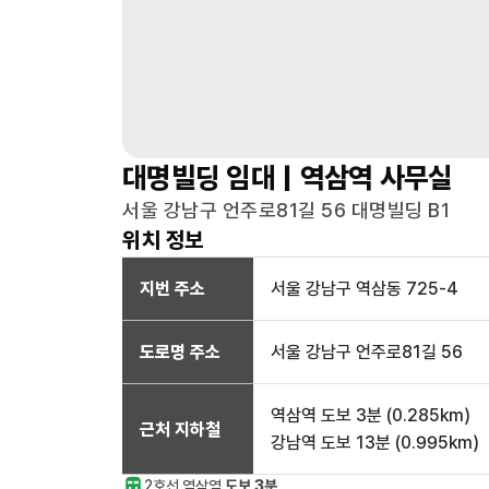
대명빌딩
임대 |
역삼역
사무실
서울 강남구 언주로81길 56 대명빌딩 B1
위치 정보
지번 주소
서울 강남구 역삼동 725-4
도로명 주소
서울 강남구 언주로81길 56
역삼역
도보 3분
(
0.285
km)
근처 지하철
강남역
도보 13분
(
0.995
km)
2호선
역삼
역
도보 3분