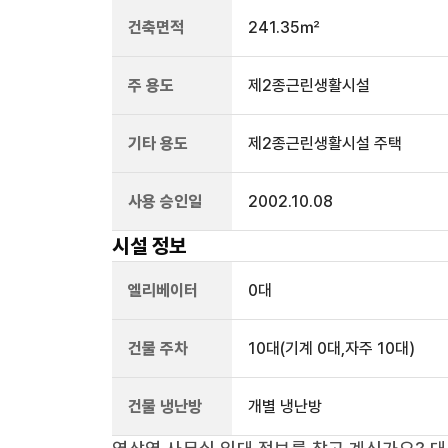
건축면적
241.35㎡
주 용도
제2종근린생활시설
기타 용도
제2종근린생활시설 주택
사용 승인일
2002.10.08
시설 정보
엘리베이터
0
대
건물 주차
10
대
(기계 0대,자주 10대)
건물 냉난방
개별 냉난방