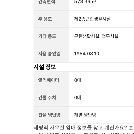
건축면적
578.36㎡
주 용도
제2종근린생활시설
기타 용도
근린생활시설. 업무시설
사용 승인일
1984.08.10
시설 정보
엘리베이터
0
대
건물 주차
0
대
건물 냉난방
개별 냉난방
태평역
사무실 임대 정보를 찾고 계신가요?
흥