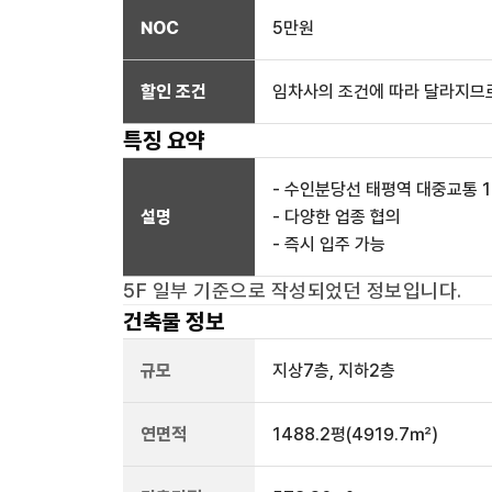
NOC
5만
원
할인 조건
임차사의 조건에 따라 달라지므로
특징 요약
- 수인분당선 태평역 대중교통 1
설명
- 다양한 업종 협의
- 즉시 입주 가능
5F 일부
기준으로 작성되었던 정보입니다.
건축물 정보
규모
지상
7
층, 지하
2
층
연면적
1488.2평
(4919.7㎡)