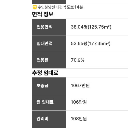
수인분당선
태평
역
도보 14분
면적 정보
전용면적
38.04
평(
125.75
㎡)
임대면적
53.65
평(
177.35
㎡)
전용률
70.9
%
추정 임대료
보증금
1067만
원
월 임대료
106만
원
관리비
108만원