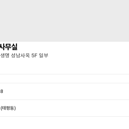
사무실
국생명 성남사옥 5F 일부
8
 (태평동)