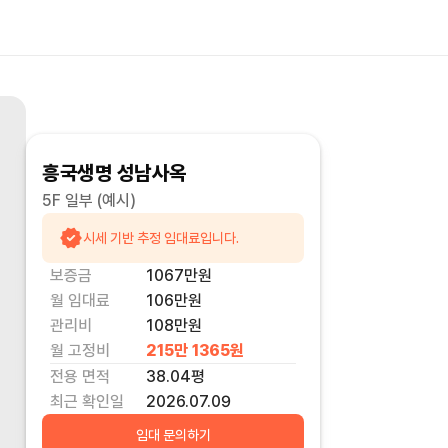
흥국생명 성남사옥
5F 일부
(예시)
시세 기반 추정 임대료입니다.
보증금
1067만
원
월 임대료
106만
원
관리비
108만원
월 고정비
215만 1365
원
전용 면적
38.04
평
최근 확인일
2026.07.09
임대 문의하기