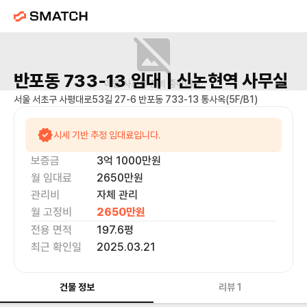
반포동 733-13
임대 |
신논현역
사무실
매물 사진을 준비 중이에요.
서울 서초구 사평대로53길 27-6 반포동 733-13 통사옥(5F/B1)
시세 기반 추정 임대료입니다.
보증금
3억 1000만
원
월 임대료
2650만
원
관리비
자체 관리
월 고정비
2650만
원
전용 면적
197.6
평
최근 확인일
2025.03.21
건물 정보
리뷰
1