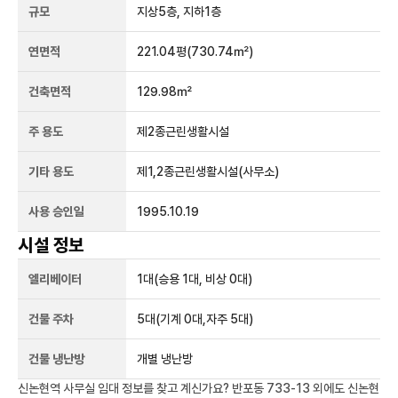
규모
지상
5
층, 지하
1
층
연면적
221.04평
(730.74㎡)
건축면적
129.98㎡
주 용도
제2종근린생활시설
기타 용도
제1,2종근린생활시설(사무소)
사용 승인일
1995.10.19
시설 정보
엘리베이터
1
대
(승용 1대, 비상 0대)
건물 주차
5
대
(기계 0대,자주 5대)
건물 냉난방
개별 냉난방
신논현역
사무실 임대 정보를 찾고 계신가요?
반포동 733-13
외에도
신논현