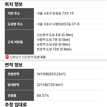
위치 정보
지번 주소
서울 서초구 반포동 733-13
도로명 주소
서울 서초구 사평대로53길 27-6
신논현역
도보 4분
(
0.3
km)
사평역
도보 7분
(
0.5
km)
근처 지하철
논현역
도보 9분
(
0.6
km)
반포역
도보 12분
(
0.8
km)
신분당선
신논현
역
도보 4분
면적 정보
전용면적
197.6
평(
653.22
㎡)
임대면적
221.1
평(
730.9
㎡)
전용률
89.37
%
추정 임대료