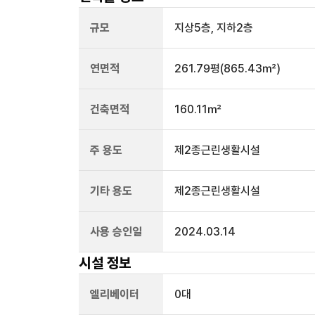
규모
지상
5
층, 지하
2
층
연면적
261.79평
(865.43㎡)
건축면적
160.11㎡
주 용도
제2종근린생활시설
기타 용도
제2종근린생활시설
사용 승인일
2024.03.14
시설 정보
엘리베이터
0
대