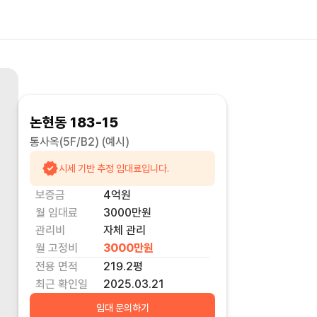
논현동 183-15
통사옥(5F/B2)
(예시)
시세 기반 추정 임대료입니다.
보증금
4억
원
월 임대료
3000만
원
관리비
자체 관리
월 고정비
3000만
원
전용 면적
219.2
평
최근 확인일
2025.03.21
임대 문의하기