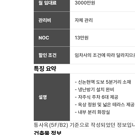
월 임대료
3000만
원
관리비
자체 관리
NOC
13만
원
할인 조건
임차사의 조건에 따라 달라지므로
특징 요약
- 신논현역 도보 5분거리 소재
- 냉난방기 설치 완비
설명
- 자주식 주차 6대 제공
- 옥상 정원 및 넓은 테라스 제공
- 내부 분리 화장실
통사옥(5F/B2)
기준으로 작성되었던 정보입니
건축물 정보