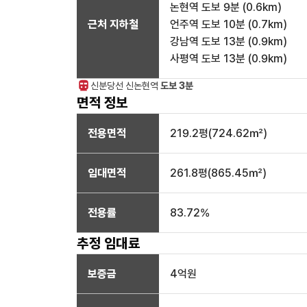
논현역
도보 9분
(
0.6
km)
근처 지하철
언주역
도보 10분
(
0.7
km)
강남역
도보 13분
(
0.9
km)
사평역
도보 13분
(
0.9
km)
신분당선
신논현
역
도보 3분
면적 정보
전용면적
219.2
평(
724.62
㎡)
임대면적
261.8
평(
865.45
㎡)
전용률
83.72
%
추정 임대료
보증금
4억
원