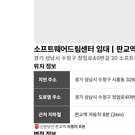
소프트웨어드림센터
임대 |
판교
경기 성남시 수정구 창업로40번길 20 소프트
위치 정보
지번 주소
경기 성남시 수정구 시흥동 326
도로명 주소
경기 성남시 수정구 창업로40번
근처 지하철
판교역
자동차 8분
(
2
km)
신분당선
판교
역
자동차 8분
면적 정보