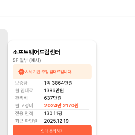
소프트웨어드림센터
5F 일부
(예시)
시세 기반 추정 임대료입니다.
보증금
1억 3864만
원
월 임대료
1386만
원
관리비
637만원
월 고정비
2024만 2170
원
전용 면적
130.11
평
최근 확인일
2025.12.19
임대 문의하기