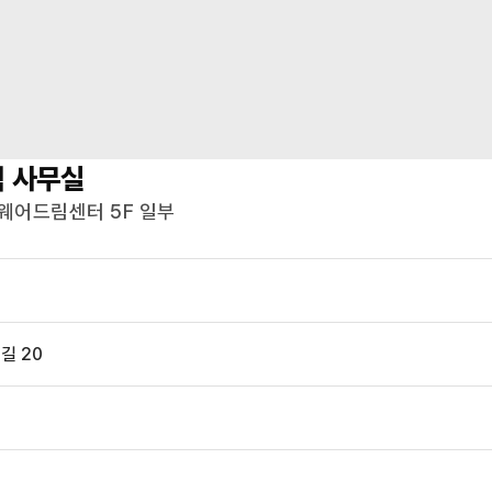
역
사무실
웨어드림센터 5F 일부
길 20