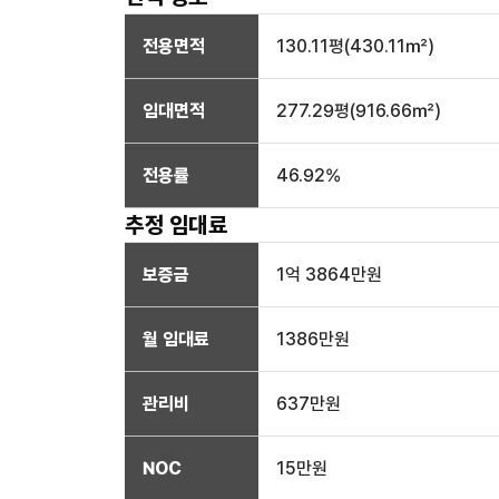
전용면적
130.11
평(
430.11
㎡)
임대면적
277.29
평(
916.66
㎡)
전용률
46.92
%
추정 임대료
보증금
1억 3864만
원
월 임대료
1386만
원
관리비
637만원
NOC
15만
원