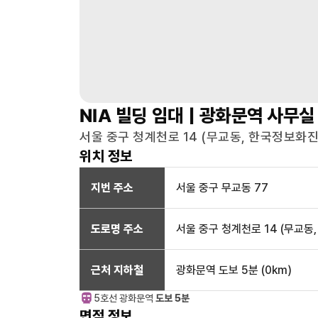
NIA 빌딩
임대 |
광화문역
사무실
서울 중구 청계천로 14 (무교동, 한국정보화진흥원
위치 정보
지번 주소
서울 중구 무교동 77
도로명 주소
서울 중구 청계천로 14 (무교동
근처 지하철
광화문역
도보 5분
(
0
km)
5호선
광화문
역
도보 5분
면적 정보