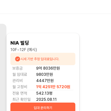
NIA 빌딩
10F~12F
(예시)
시세 기반 추정 임대료입니다.
보증금
9억 8036만
원
월 임대료
9803만
원
관리비
4447만원
월 고정비
1억 4251만 5720
원
전용 면적
542.13
평
최근 확인일
2025.08.11
임대 문의하기