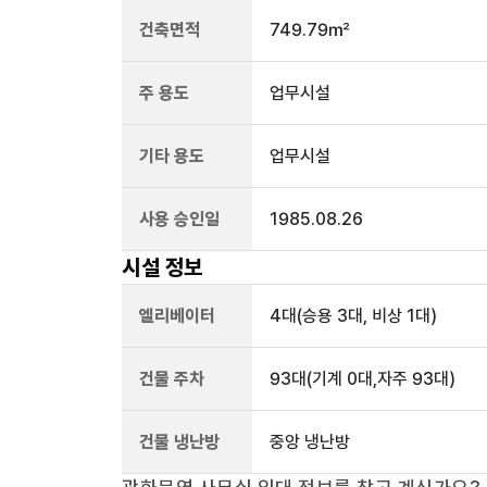
건축면적
749.79㎡
주 용도
업무시설
기타 용도
업무시설
사용 승인일
1985.08.26
시설 정보
엘리베이터
4
대
(승용 3대, 비상 1대)
건물 주차
93
대
(기계 0대,자주 93대)
건물 냉난방
중앙 냉난방