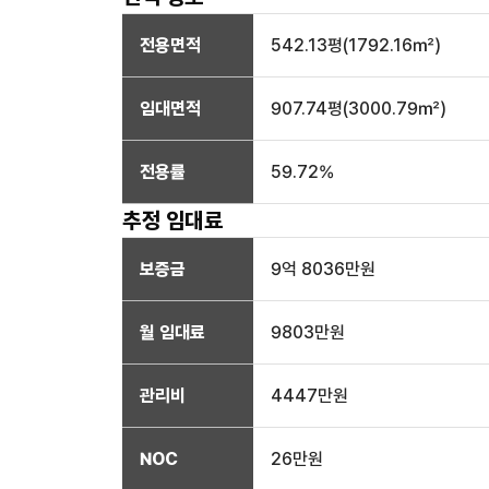
전용면적
542.13
평(
1792.16
㎡)
임대면적
907.74
평(
3000.79
㎡)
전용률
59.72
%
추정 임대료
보증금
9억 8036만
원
월 임대료
9803만
원
관리비
4447만원
NOC
26만
원