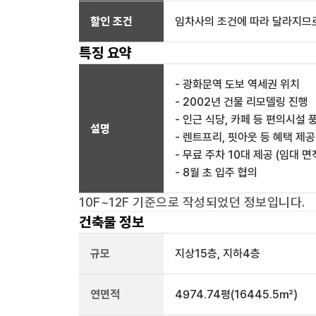
할인 조건
임차사의 조건에 따라 달라지므로
특징 요약
- 광화문역 도보 역세권 위치
- 2002년 건물 리모델링 진행
- 인근 식당, 카페 등 편의시설 
설명
- 렌트프리, 핏아웃 등 혜택 제공
- 무료 주차 10대 제공 (임대 면
- 8월 초 입주 협의
10F~12F
기준으로 작성되었던 정보입니다.
건축물 정보
규모
지상
15
층, 지하
4
층
연면적
4974.74평
(16445.5㎡)