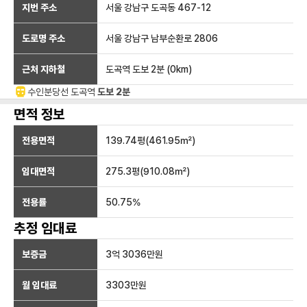
지번 주소
서울 강남구 도곡동 467-12
도로명 주소
서울 강남구 남부순환로 2806
근처 지하철
도곡역
도보 2분
(
0
km)
수인분당선
도곡
역
도보 2분
면적 정보
전용면적
139.74
평(
461.95
㎡)
임대면적
275.3
평(
910.08
㎡)
전용률
50.75
%
추정 임대료
보증금
3억 3036만
원
월 임대료
3303만
원