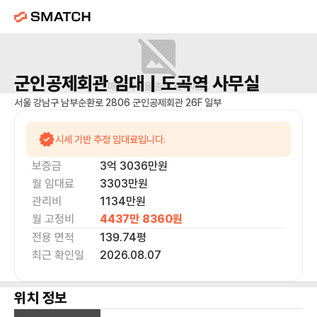
군인공제회관
임대 |
도곡역
사무실
매물 사진을 준비 중이에요.
서울 강남구 남부순환로 2806 군인공제회관 26F 일부
시세 기반 추정 임대료입니다.
보증금
3억 3036만
원
월 임대료
3303만
원
관리비
1134만원
월 고정비
4437만 8360
원
전용 면적
139.74
평
최근 확인일
2026.08.07
위치 정보