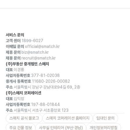
서비스 문의
고객 센터
1899-6027
이메일 문의
official@smatch.kr
제휴 문의
biz@smatch.kr
채용 문의
recruit@smatch.kr
(주)부동산 중개법인 스매치
대표
이경룡
사업자등록번호
377-81-02038
중개사 등록번호
11680-2026-00082
주소
서울특별시 강남구 강남대로94길 69, 2층
(주)스매치 코퍼레이션
대표
김익정
사업자등록번호
197-88-01844
주소
서울특별시 서초구 서초중앙로 123
스매치 공식 블로그
스매치 코퍼레이션 홈페이지
임대인 문의
주요 건물 정보
사무실 인테리어 (부산·경남)
개인정보처리방침