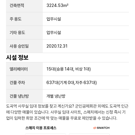
건축면적
3224.53㎡
주 용도
업무시설
기타 용도
업무시설
사용 승인일
2020.12.31
시설 정보
엘리베이터
15
대
(승용 14대, 비상 1대)
건물 주차
637
대
(기계 0대,자주 637대)
건물 냉난방
개별 냉난방
도곡역
사무실 임대 정보를 찾고 계신가요?
군인공제회관
외에도
도곡역
인근
에 다양한 매물이 있습니다. 사무실 임대 사이트, 스매치에서는 신청 즉시 기
업이 입력한 희망 조건에 딱 맞는 매물을 무료로 제안받을 수 있습니다.