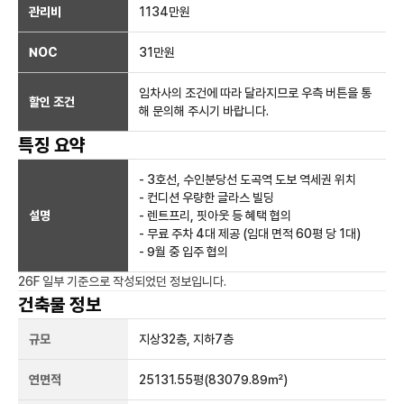
관리비
1134만원
NOC
31만
원
임차사의 조건에 따라 달라지므로 우측 버튼을 통
할인 조건
해 문의해 주시기 바랍니다.
특징 요약
- 3호선, 수인분당선 도곡역 도보 역세권 위치
- 컨디션 우량한 글라스 빌딩
설명
- 렌트프리, 핏아웃 등 혜택 협의
- 무료 주차 4대 제공 (임대 면적 60평 당 1대)
- 9월 중 입주 협의
26F 일부
기준으로 작성되었던 정보입니다.
건축물 정보
규모
지상
32
층, 지하
7
층
연면적
25131.55평
(83079.89㎡)