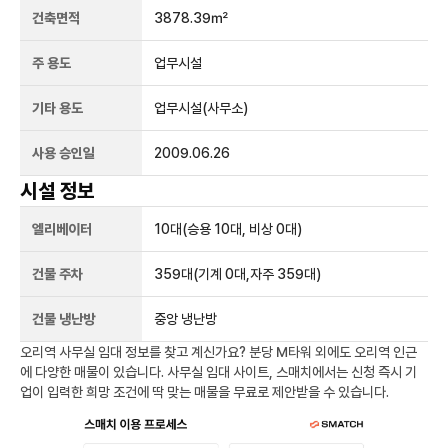
건축면적
3878.39㎡
주 용도
업무시설
기타 용도
업무시설(사무소)
사용 승인일
2009.06.26
시설 정보
엘리베이터
10
대
(승용 10대, 비상 0대)
건물 주차
359
대
(기계 0대,자주 359대)
건물 냉난방
중앙 냉난방
오리역
사무실 임대 정보를 찾고 계신가요?
분당 M타워
외에도
오리역
인근
에 다양한 매물이 있습니다. 사무실 임대 사이트, 스매치에서는 신청 즉시 기
업이 입력한 희망 조건에 딱 맞는 매물을 무료로 제안받을 수 있습니다.