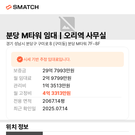
분당 M타워
임대 |
오리역
사무실
매물 사진을 준비 중이에요.
경기 성남시 분당구 구미로 8 (구미동) 분당 M타워 7F~8F
시세 기반 추정 임대료입니다.
보증금
29억 7993만
원
월 임대료
2억 9799만
원
관리비
1억 3513만원
월 고정비
4억 3313만
원
전용 면적
2067.14
평
최근 확인일
2025.07.14
위치 정보