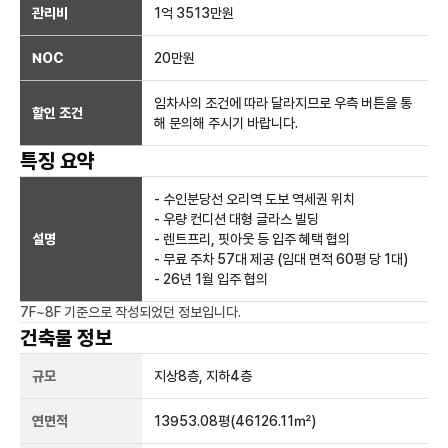
관리비
1억 3513만원
NOC
20만
원
임차사의 조건에 따라 달라지므로 우측 버튼을 통
할인 조건
해 문의해 주시기 바랍니다.
특징 요약
- 수인분당선 오리역 도보 역세권 위치
- 우량 컨디션 대형 글라스 빌딩
설명
- 렌트프리, 핏아웃 등 입주 혜택 협의
- 무료 주차 57대 제공 (임대 면적 60평 당 1대)
- 26년 1월 입주 협의
7F~8F
기준으로 작성되었던 정보입니다.
건축물 정보
규모
지상
8
층, 지하
4
층
연면적
13953.08평
(46126.11㎡)