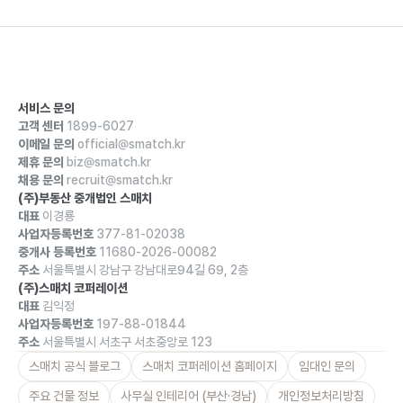
서비스 문의
고객 센터
1899-6027
이메일 문의
official@smatch.kr
제휴 문의
biz@smatch.kr
채용 문의
recruit@smatch.kr
(주)부동산 중개법인 스매치
대표
이경룡
사업자등록번호
377-81-02038
중개사 등록번호
11680-2026-00082
주소
서울특별시 강남구 강남대로94길 69, 2층
(주)스매치 코퍼레이션
대표
김익정
사업자등록번호
197-88-01844
주소
서울특별시 서초구 서초중앙로 123
스매치 공식 블로그
스매치 코퍼레이션 홈페이지
임대인 문의
주요 건물 정보
사무실 인테리어 (부산·경남)
개인정보처리방침