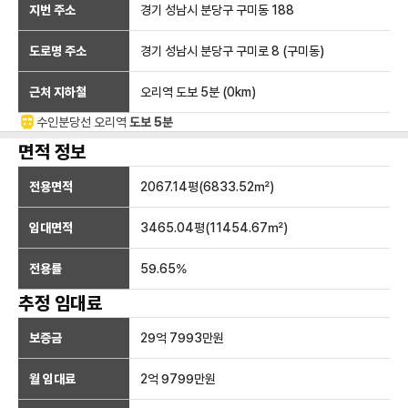
지번 주소
경기 성남시 분당구 구미동 188
도로명 주소
경기 성남시 분당구 구미로 8 (구미동)
근처 지하철
오리역
도보 5분
(
0
km)
수인분당선
오리
역
도보 5분
면적 정보
전용면적
2067.14
평(
6833.52
㎡)
임대면적
3465.04
평(
11454.67
㎡)
전용률
59.65
%
추정 임대료
보증금
29억 7993만
원
월 임대료
2억 9799만
원