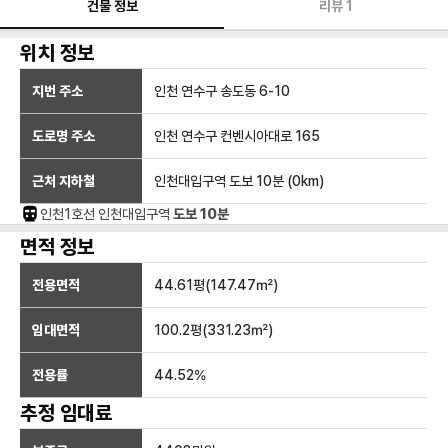
건물 정보
리뷰
1
위치 정보
지번 주소
인천 연수구 송도동 6-10
도로명 주소
인천 연수구 컨벤시아대로 165
근처 지하철
인천대입구역
도보 10분
(
0
km)
인천1호선
인천대입구
역
도보 10분
면적 정보
전용면적
44.61
평(
147.47
㎡)
임대면적
100.2
평(
331.23
㎡)
전용률
44.52
%
추정 임대료