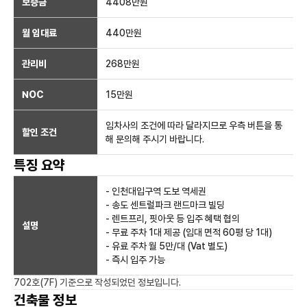
보증금
4408만
원
월 임대료
440만
원
관리비
268만원
NOC
15만
원
임차사의 조건에 따라 달라지므로 우측 버튼을 통
할인 조건
해 문의해 주시기 바랍니다.
특징 요약
- 인천대입구역 도보 역세권
- 송도 센트럴파크 랜드마크 빌딩
- 렌트프리, 핏아웃 등 입주 혜택 협의
설명
- 무료 주차 1대 제공 (임대 면적 60평 당 1대)
- 유료 주차 월 5만/대 (Vat 별도)
- 즉시 입주 가능
702호(7F)
기준으로 작성되었던 정보입니다.
건축물 정보