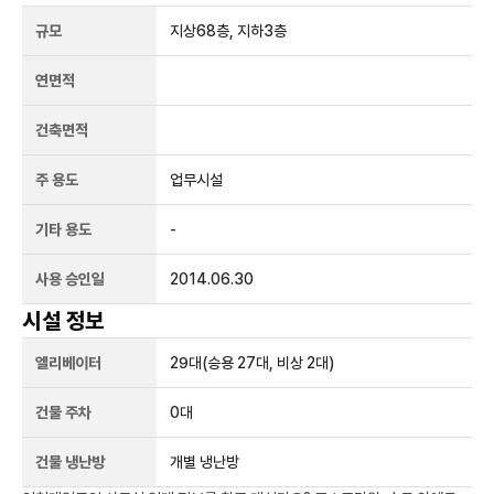
규모
지상
68
층, 지하
3
층
연면적
건축면적
주 용도
업무시설
기타 용도
-
사용 승인일
2014.06.30
시설 정보
엘리베이터
29
대
(승용 27대, 비상 2대)
건물 주차
0
대
건물 냉난방
개별 냉난방