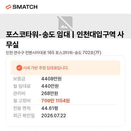
포스코타워-송도
임대 |
인천대입구역
사
매물 사진을 준비 중이에요.
무실
인천 연수구 컨벤시아대로 165 포스코타워-송도 702호(7F)
시세 기반 추정 임대료입니다.
보증금
4408만
원
월 임대료
440만
원
관리비
268만원
월 고정비
709만 1154
원
전용 면적
44.61
평
최근 확인일
2026.07.22