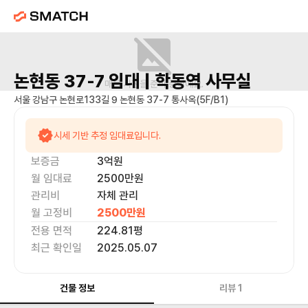
논현동 37-7
임대 |
학동역
사무실
매물 사진을 준비 중이에요.
서울 강남구 논현로133길 9 논현동 37-7 통사옥(5F/B1)
시세 기반 추정 임대료입니다.
보증금
3억
원
월 임대료
2500만
원
관리비
자체 관리
월 고정비
2500만
원
전용 면적
224.81
평
최근 확인일
2025.05.07
건물 정보
리뷰
1