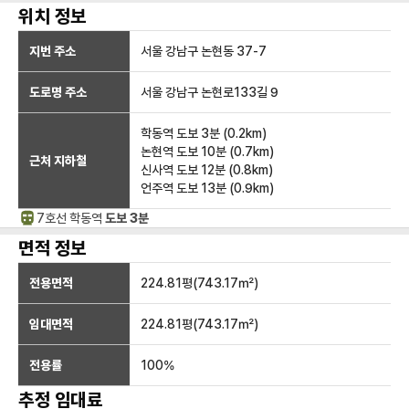
위치 정보
지번 주소
서울 강남구 논현동 37-7
도로명 주소
서울 강남구 논현로133길 9
학동역
도보 3분
(
0.2
km)
논현역
도보 10분
(
0.7
km)
근처 지하철
신사역
도보 12분
(
0.8
km)
언주역
도보 13분
(
0.9
km)
7호선
학동
역
도보 3분
면적 정보
전용면적
224.81
평(
743.17
㎡)
임대면적
224.81
평(
743.17
㎡)
전용률
100
%
추정 임대료