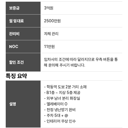
보증금
3억
원
월 임대료
2500만
원
관리비
자체 관리
NOC
11만
원
임차사의 조건에 따라 달라지므로 우측 버튼을 통
할인 조건
해 문의해 주시기 바랍니다.
특징 요약
- 학동역 도보 2분 거리 소재
- B1층 ~ 지상 5층 제공
- 외부 남녀 분리 화장실
설명
- 엘레베이터 O
- 천정 냉난방기 완비
- 주차 5대 + @
- 인테리어 무상 인수