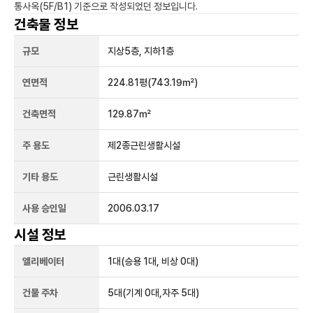
통사옥(5F/B1)
기준으로 작성되었던 정보입니다.
건축물 정보
규모
지상
5
층, 지하
1
층
연면적
224.81평
(743.19㎡)
건축면적
129.87㎡
주 용도
제2종근린생활시설
기타 용도
근린생활시설
사용 승인일
2006.03.17
시설 정보
엘리베이터
1
대
(승용 1대, 비상 0대)
건물 주차
5
대
(기계 0대,자주 5대)