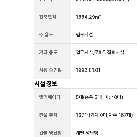
건축면적
1884.29㎡
주 용도
업무시설
기타 용도
업무시설,문화및집회시설
사용 승인일
1993.01.01
시설 정보
엘리베이터
5
대
(승용 5대, 비상 0대)
건물 주차
167
대
(기계 0대,자주 167대)
건물 냉난방
개별 냉난방