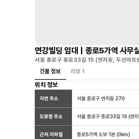
연강빌딩
임대 |
종로5가역
사무
서울 종로구 종로33길 15 (연지동, 두산아트
건물 정보
리뷰
1
위치 정보
지번 주소
서울 종로구 연지동 270
도로명 주소
서울 종로구 종로33길 15 (연
근처 지하철
종로5가역
도보 1분
(
0
km)