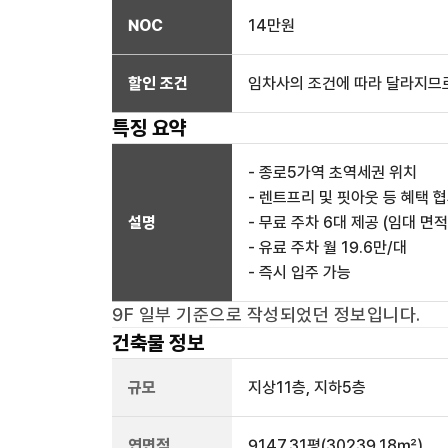
NOC
14만
원
할인 조건
임차사의 조건에 따라 달라지므로
특징 요약
- 종로5가역 초역세권 위치
- 렌트프리 및 핏아웃 등 혜택 
설명
- 무료 주차 6대 제공 (임대 면적
- 유료 주차 월 19.6만/대
- 즉시 입주 가능
9F 일부
기준으로 작성되었던 정보입니다.
건축물 정보
규모
지상
11
층, 지하
5
층
연면적
9147.31평
(30239.18㎡)