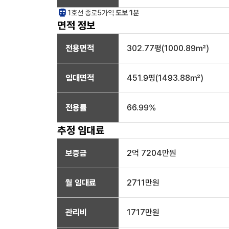
1호선
종로5가
역
도보 1분
면적 정보
전용면적
302.77
평(
1000.89
㎡)
임대면적
451.9
평(
1493.88
㎡)
전용률
66.99
%
추정 임대료
보증금
2억 7204만
원
월 임대료
2711만
원
관리비
1717만원