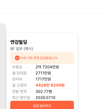
연강빌딩
9F 일부
(예시)
시세 기반 추정 임대료입니다.
보증금
2억 7204만
원
월 임대료
2711만
원
관리비
1717만원
월 고정비
4428만 6200
원
전용 면적
302.77
평
최근 확인일
2026.07.10
임대 문의하기