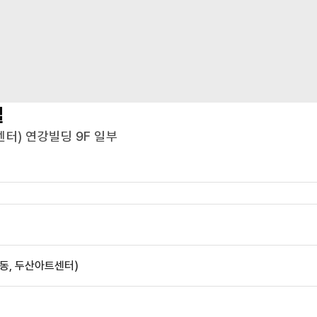
실
센터) 연강빌딩 9F 일부
지동, 두산아트센터)