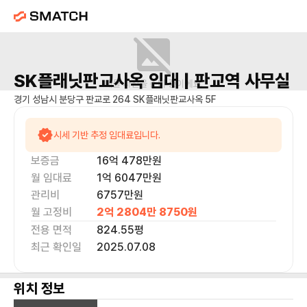
SK플래닛판교사옥
임대 |
판교역
사무실
매물 사진을 준비 중이에요.
경기 성남시 분당구 판교로 264 SK플래닛판교사옥 5F
시세 기반 추정 임대료입니다.
보증금
16억 478만
원
월 임대료
1억 6047만
원
관리비
6757만원
월 고정비
2억 2804만 8750
원
전용 면적
824.55
평
최근 확인일
2025.07.08
위치 정보