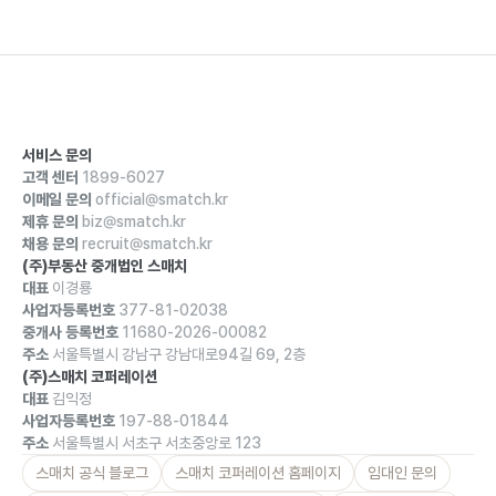
서비스 문의
고객 센터
1899-6027
이메일 문의
official@smatch.kr
제휴 문의
biz@smatch.kr
채용 문의
recruit@smatch.kr
(주)부동산 중개법인 스매치
대표
이경룡
사업자등록번호
377-81-02038
중개사 등록번호
11680-2026-00082
주소
서울특별시 강남구 강남대로94길 69, 2층
(주)스매치 코퍼레이션
대표
김익정
사업자등록번호
197-88-01844
주소
서울특별시 서초구 서초중앙로 123
스매치 공식 블로그
스매치 코퍼레이션 홈페이지
임대인 문의