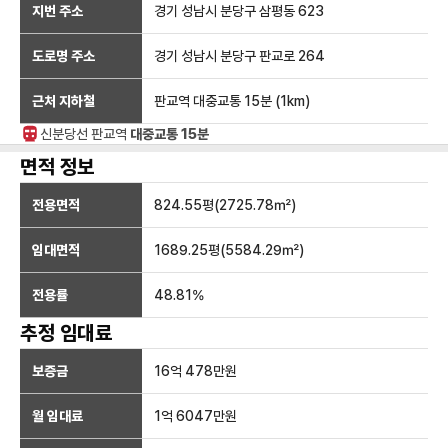
지번 주소
경기 성남시 분당구 삼평동 623
도로명 주소
경기 성남시 분당구 판교로 264
근처 지하철
판교역
대중교통 15분
(
1
km)
신분당선
판교
역
대중교통 15분
면적 정보
전용면적
824.55
평(
2725.78
㎡)
임대면적
1689.25
평(
5584.29
㎡)
전용률
48.81
%
추정 임대료
보증금
16억 478만
원
월 임대료
1억 6047만
원