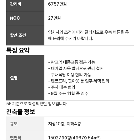
관리비
6757만원
NOC
27만
원
임차사의 조건에 따라 달라지므로 우측 버튼을 통
할인 조건
해 문의해 주시기 바랍니다.
특징 요약
- 판교역 대중교통 접근 가능
- 대기업 사옥 빌딩으로 관리 철저
- 구내식당 이용 협의 가능
설명
- 렌트프리, 핏아웃 등 입주 혜택 협의
- 주차 대수 협의
- 9월 또는 11월 중 입주
5F
기준으로 작성되었던 정보입니다.
건축물 정보
규모
지상
10
층, 지하
4
층
연면적
15027.99평
(49679.54㎡)