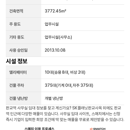
건축면적
3772.45㎡
주 용도
업무시설
기타 용도
업무시설(사무소)
사용 승인일
2013.10.08
시설 정보
엘리베이터
10
대
(승용 8대, 비상 2대)
건물 주차
375
대
(기계 0대,자주 375대)
건물 냉난방
개별 냉난방
판교역
사무실 임대 정보를 찾고 계신가요?
SK플래닛판교사옥
외에도
판교
역
인근에 다양한 매물이 있습니다. 사무실 임대 사이트, 스매치에서는 신청
즉시 기업이 입력한 희망 조건에 딱 맞는 매물을 무료로 제안받을 수 있습니다.