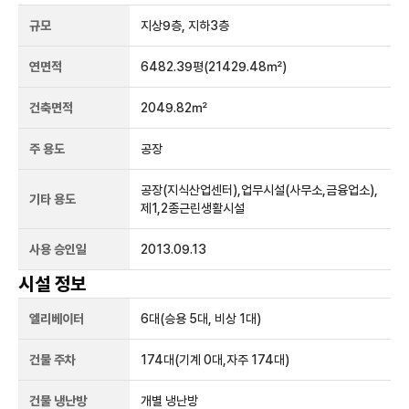
규모
지상
9
층, 지하
3
층
연면적
6482.39평
(21429.48㎡)
건축면적
2049.82㎡
주 용도
공장
공장(지식산업센터),업무시설(사무소,금융업소),
기타 용도
제1,2종근린생활시설
사용 승인일
2013.09.13
시설 정보
엘리베이터
6
대
(승용 5대, 비상 1대)
건물 주차
174
대
(기계 0대,자주 174대)
건물 냉난방
개별 냉난방