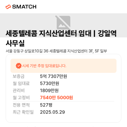
세종텔레콤 지식산업센터
임대 |
강일역
매물 사진을 준비 중이에요.
사무실
서울 강동구 상일로10길 36 세종텔레콤 지식산업센터 3F, 5F 일부
시세 기반 추정 임대료입니다.
보증금
5억 7307만
원
월 임대료
5730만
원
관리비
1809만원
월 고정비
7540만 5000
원
전용 면적
527
평
최근 확인일
2025.05.29