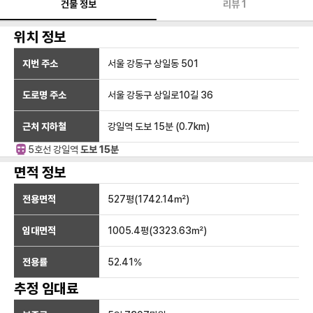
건물 정보
리뷰
1
위치 정보
지번 주소
서울 강동구 상일동 501
도로명 주소
서울 강동구 상일로10길 36
근처 지하철
강일역
도보 15분
(
0.7
km)
5호선
강일
역
도보 15분
면적 정보
전용면적
527
평(
1742.14
㎡)
임대면적
1005.4
평(
3323.63
㎡)
전용률
52.41
%
추정 임대료