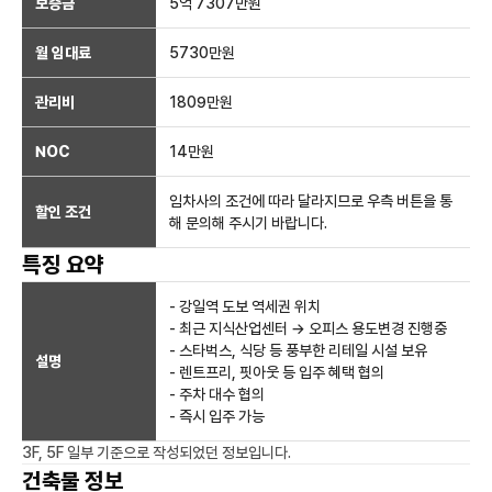
보증금
5억 7307만
원
월 임대료
5730만
원
관리비
1809만원
NOC
14만
원
임차사의 조건에 따라 달라지므로 우측 버튼을 통
할인 조건
해 문의해 주시기 바랍니다.
특징 요약
- 강일역 도보 역세권 위치
- 최근 지식산업센터 → 오피스 용도변경 진행중
- 스타벅스, 식당 등 풍부한 리테일 시설 보유
설명
- 렌트프리, 핏아웃 등 입주 혜택 협의
- 주차 대수 협의
- 즉시 입주 가능
3F, 5F 일부
기준으로 작성되었던 정보입니다.
건축물 정보