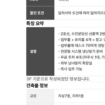
할인 조건
임차사의 조건에 따라 달라지므로
특징 요약
- 2호선, 수인분당선 선릉역 2
- 업무홀 + 유리룸 4개 + 창고 
- 업무홀에 데스크 70여개 셋팅
설명
- 천장형 시스템 냉난방기 완비
- 무료 주차 4대 (자주식 1대, 
- 외부 남녀분리 화장실
- 즉시 입주 가능
3F
기준으로 작성되었던 정보입니다.
건축물 정보
규모
지상
7
층, 지하
1
층