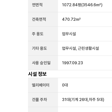
연면적
1072.84평
(3546.6㎡)
건축면적
470.72㎡
주 용도
업무시설
기타 용도
업무시설, 근린생활시설
사용 승인일
1997.09.23
시설 정보
엘리베이터
0
대
건물 주차
31
대
(기계 26대,자주 5대)