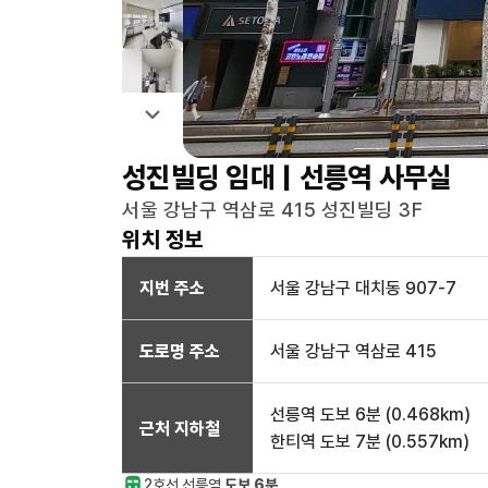
성진빌딩
임대 |
선릉역
사무실
서울 강남구 역삼로 415 성진빌딩 3F
위치 정보
지번 주소
서울 강남구 대치동 907-7
도로명 주소
서울 강남구 역삼로 415
선릉역
도보 6분
(
0.468
km)
근처 지하철
한티역
도보 7분
(
0.557
km)
2호선
선릉
역
도보 6분