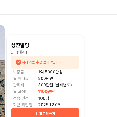
성진빌딩
3F
(예시)
시세 기반 추정 임대료입니다.
보증금
1억 5000만
원
월 임대료
800만
원
관리비
300만원 (실비별도)
월 고정비
1100만
원
전용 면적
106
평
최근 확인일
2025.12.05
임대 문의하기