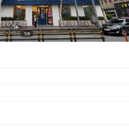
1
/
9