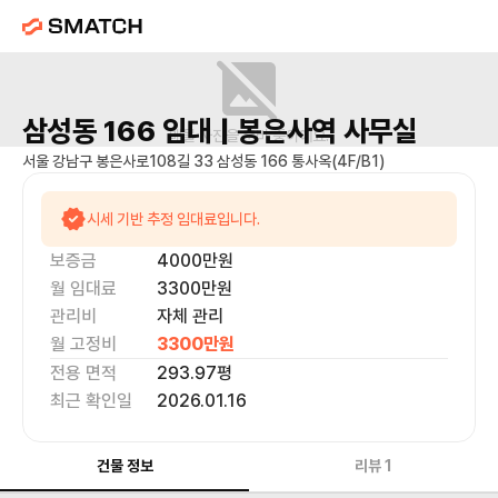
삼성동 166
임대 |
봉은사역
사무실
매물 사진을 준비 중이에요.
서울 강남구 봉은사로108길 33 삼성동 166 통사옥(4F/B1)
시세 기반 추정 임대료입니다.
보증금
4000만
원
월 임대료
3300만
원
관리비
자체 관리
월 고정비
3300만
원
전용 면적
293.97
평
최근 확인일
2026.01.16
건물 정보
리뷰
1