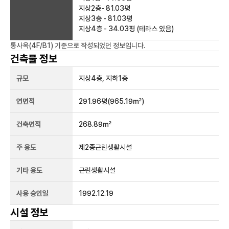
지상2층- 81.03평
지상3층 - 81.03평
지상4층 - 34.03평 (테라스 있음)
통사옥(4F/B1)
기준으로 작성되었던 정보입니다.
건축물 정보
규모
지상
4
층, 지하
1
층
연면적
291.96평
(965.19㎡)
건축면적
268.89㎡
주 용도
제2종근린생활시설
기타 용도
근린생활시설
사용 승인일
1992.12.19
시설 정보