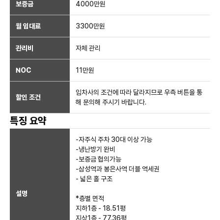
보증금
4000만
원
월 임대료
3300만
원
관리비
자체 관리
NOC
11만
원
임차사의 조건에 따라 달라지므로 우측 버튼을 통
할인 조건
해 문의해 주시기 바랍니다.
특징 요약
-자주식 주차 30대 이상 가능
-냉난방기 완비
-보증금 협의가능
-삼성역과 봉은사역 더블 역세권
- 넓은 홀 구조
설명
*층별 면적
지하1층 - 18.51평
지상1층 - 77.36평