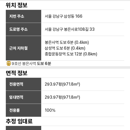
위치 정보
지번 주소
서울 강남구 삼성동 166
도로명 주소
서울 강남구 봉은사로108길 33
봉은사역
도보 6분
(
0.4
km)
근처 지하철
삼성역
도보 6분
(
0.4
km)
종합운동장역
도보 12분
(
0.8
km)
9호선
봉은사
역
도보 6분
면적 정보
전용면적
293.97
평(
971.8
㎡)
임대면적
293.97
평(
971.8
㎡)
전용률
100
%
추정 임대료