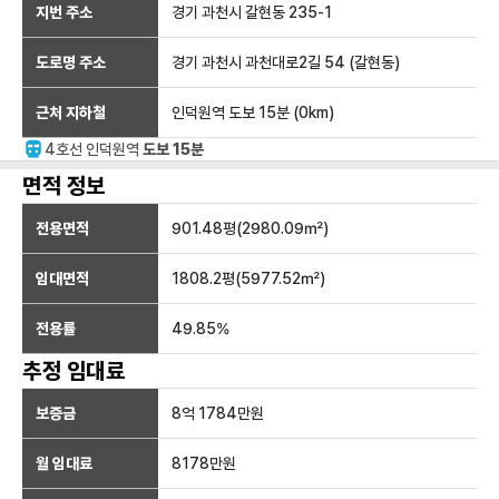
지번 주소
경기 과천시 갈현동 235-1
도로명 주소
경기 과천시 과천대로2길 54 (갈현동)
근처 지하철
인덕원역
도보 15분
(
0
km)
4호선
인덕원
역
도보 15분
면적 정보
전용면적
901.48
평(
2980.09
㎡)
임대면적
1808.2
평(
5977.52
㎡)
전용률
49.85
%
추정 임대료
보증금
8억 1784만
원
월 임대료
8178만
원