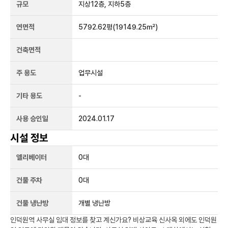
규모
지상
12
층, 지하
5
층
연면적
5792.62평
(19149.25㎡)
건축면적
주 용도
업무시설
기타 용도
-
사용 승인일
2024.01.17
시설 정보
엘리베이터
0
대
건물 주차
0
대
건물 냉난방
개별 냉난방
인덕원역
사무실 임대 정보를 찾고 계신가요?
비상교육 신사옥
외에도
인덕원