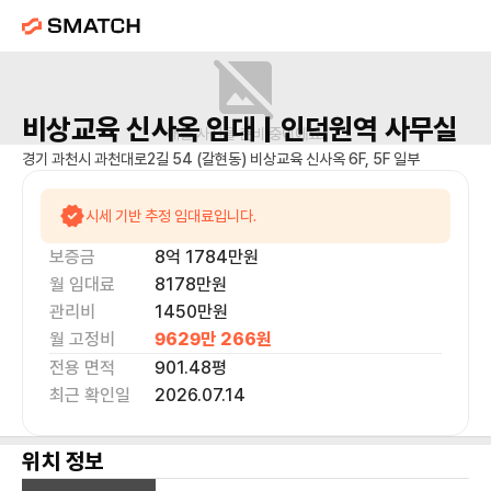
비상교육 신사옥
임대 |
인덕원역
사무실
매물 사진을 준비 중이에요.
경기 과천시 과천대로2길 54 (갈현동) 비상교육 신사옥 6F, 5F 일부
시세 기반 추정 임대료입니다.
보증금
8억 1784만
원
월 임대료
8178만
원
관리비
1450만원
월 고정비
9629만 266
원
전용 면적
901.48
평
최근 확인일
2026.07.14
위치 정보